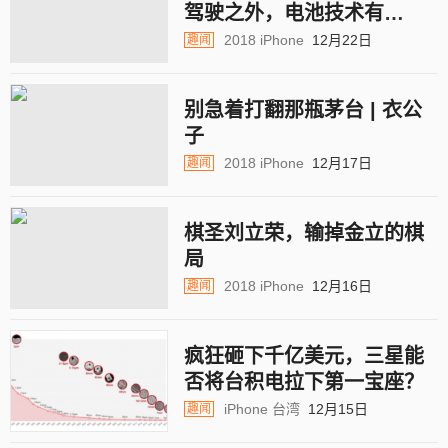
驾驶之外，电池技术有
“iPhone时刻”级别的突破
2018
iPhone
12月22日
趣闻
别急着打翻那瓶茅台 | 衣公
子
2018
iPhone
12月17日
趣闻
棋圣刘立荣，输掉金立的棋
局
2018
iPhone
12月16日
趣闻
疯狂砸下千亿美元，三星能
否将台积电拉下第一宝座？
iPhone
台湾
12月15日
趣闻