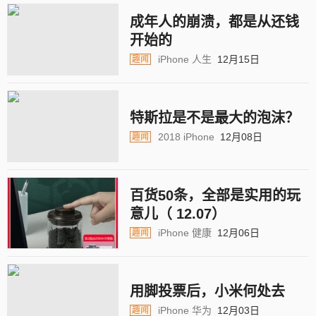
成年人的崩溃，都是从还钱
开始的
iPhone
人生
12月15日
趣闻
特斯拉是不是最大的泡沫？
2018
iPhone
12月08日
趣闻
百货50条，全部是实用的玩
意儿（ 12.07）
iPhone
健康
12月06日
趣闻
用脚投票后，小米何处去
iPhone
华为
12月03日
趣闻