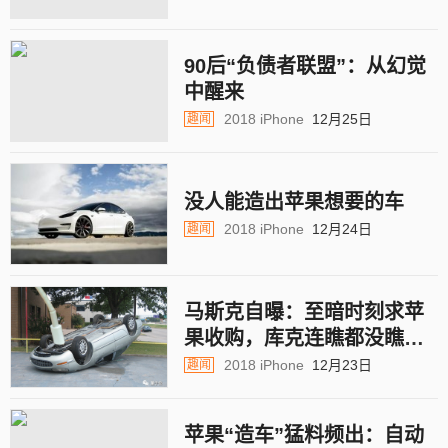
90后“负债者联盟”：从幻觉
中醒来
2018
iPhone
12月25日
趣闻
没人能造出苹果想要的车
2018
iPhone
12月24日
趣闻
马斯克自曝：至暗时刻求苹
果收购，库克连瞧都没瞧一
眼
2018
iPhone
12月23日
趣闻
苹果“造车”猛料频出：自动