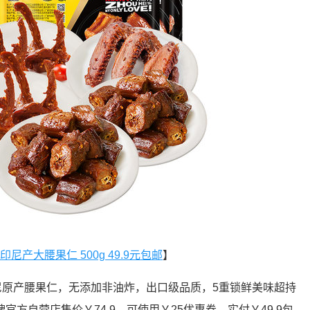
尼产大腰果仁 500g 49.9元包邮
】
印尼原产腰果仁，无添加非油炸，出口级品质，5重锁鲜美味超持
方自营店售价￥74.9，可使用￥25优惠券，实付￥49.9包