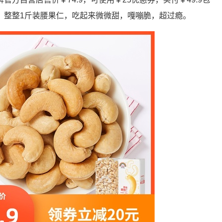
，整整1斤装腰果仁，吃起来微微甜，嘎嘣脆，超过瘾。