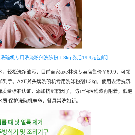
洗碗机专用洗涤粉剂洗碗粉 1.3kg 券后19.9元包邮】
，轻松洗净油污，目前商家axe林炎专卖店售价￥69.9，可领
包邮到手。AXE斧头牌洗碗机专用洗涤粉剂1.3kg，使用去污抗沉
1国际质量标准认证，添加抗沉积因子，防止油污残渣再附着，低泡
水质,保护洗碗机寿命，餐具常洗如新。