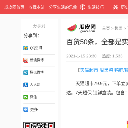
瓜皮网首页
收藏本站
分享生活的乐趣
生活技巧
历
分享到
首页
>
趣闻
>
分享到：
百货50条，全部是实
QQ空间
2021-1-15 23:30
热度: 1,533
新浪微博
【
天猫超市 周黑鸭 鸭脖/锁
腾讯微博
天猫超市79.9元，下单立
人人网
达。7天短保 锁鲜盒装。包含：周
微信
更多