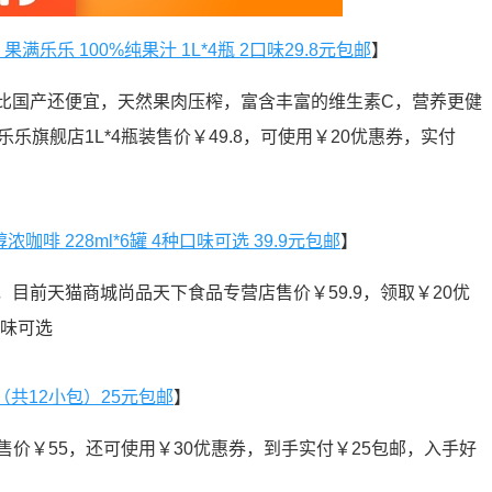
果满乐乐 100%纯果汁 1L*4瓶 2口味29.8元包邮
】
汁，比国产还便宜，天然果肉压榨，富含丰富的维生素C，营养更健
乐乐旗舰店1L*4瓶装售价￥49.8，可使用￥20优惠券，实付
倍醇浓咖啡 228ml*6罐 4种口味可选 39.9元包邮
】
瓶，目前天猫商城尚品天下食品专营店售价￥59.9，领取￥20优
口味可选
袋（共12小包）25元包邮
】
售价￥55，还可使用￥30优惠券，到手实付￥25包邮，入手好