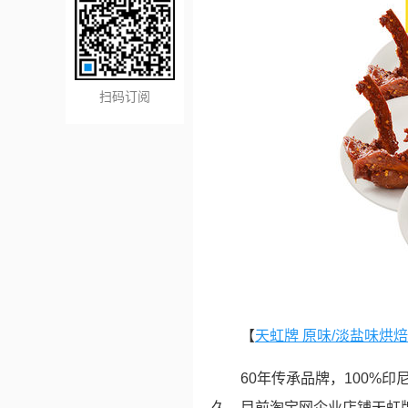
扫码订阅
【
天虹牌 原味/淡盐味烘焙印
60年传承品牌，100%
久。目前淘宝网企业店铺天虹牌官