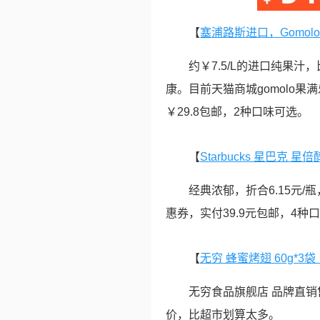
【
塞浦路斯进口，Gomolo 
约￥7.5/L的进口纯果
康。目前天猫商城gomolo果满
￥29.8包邮，2种口味可选。
【
Starbucks 星巴克 星
经典浓郁，折合6.15元/
惠券，实付39.9元包邮，4种
【
无穷 蜂蜜烤翅 60g*3
无穷食品旗舰店 品牌直销
价，比超市划算太多。