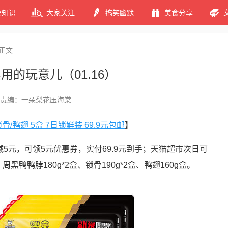
史知识
大家关注
搞笑幽默
美食分享
正文
用的玩意儿（01.16）
责编：一朵梨花压海棠
骨/鸭翅 5盒 7日锁鲜装 69.9元包邮
】
减5元，可领5元优惠券，实付69.9元到手；天猫超市次日可
黑鸭鸭脖180g*2盒、锁骨190g*2盒、鸭翅160g盒。