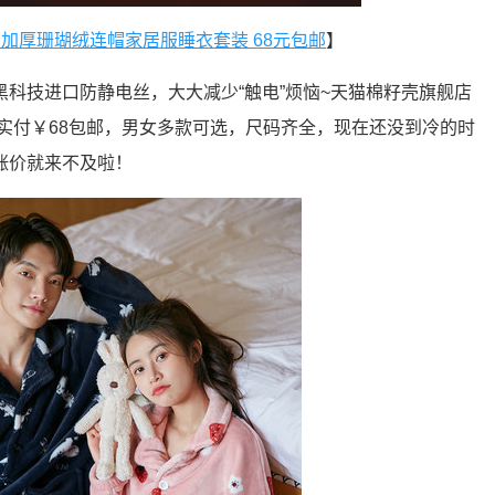
籽壳 情侣加厚珊瑚绒连帽家居服睡衣套装 68元包邮
】
科技进口防静电丝，大大减少“触电”烦恼~天猫棉籽壳旗舰店
，实付￥68包邮，男女多款可选，尺码齐全，现在还没到冷的时
涨价就来不及啦！