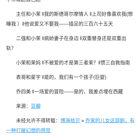
主任和小茉 ‖我的斯德哥尔摩情人 ‖上司好像喜欢我(想
睡我 ）‖他说爱又不娶我——插足的三百六十五天
二强和小茉 ‖病娇妻子在身边 ‖双重替身还是双重出
轨？
小茉和茉妈 ‖不被爱的才是第三者茉？‖惯三自救指南
表哥和星宇 ‖是的，我们有一个孩子(巨婴)
乔四美 ‖一场爱的冒险——是的，我差点埋在西藏
来源：
豆瓣
未经允许不得转载：
博海拾贝
»
乔家的儿女这部剧，有
一种打破幻想的感觉