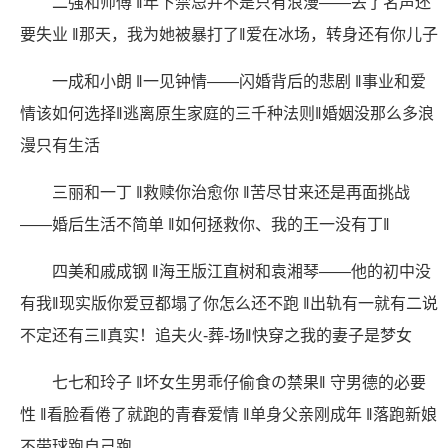
二强和师傅 ‖年下禁忌并不是只有浪漫——丢了名声还
要失业 ‖那天，我为她被暴打了‖爱在冰场，转身还有你儿子
一成和小朗 ‖一见钟情——闪婚背后的悲剧 ‖事业和爱
情该如何选择‖逃离原生家庭的三千种法则‖婚姻没那么多浪
漫只有生活
三丽和一丁 ‖救赎你治愈你 ‖苦尽甘来还是再面挑战
——婚后生活不简单 ‖如何拯救你、我的王一没有丁‖
四美和戚成钢 ‖海王版江直树和袁湘琴——他的初中没
有我‖现实版你爱豆都塌了你怎么还不跑 ‖出轨有一就有二说
不定还有三‖真实！追夫火-葬-场‖快穿之我的妻子是梦女
七七和玲子 ‖坏女生男乖仔偷食の禁果‖ 守男德的必要
性 ‖看脸看倦了就跑的青春爱情 ‖单身父亲刚成年 ‖落跑新娘
不带球跑自己跑