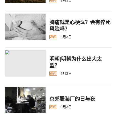
9月3日
趣闻
胸痛就是心梗么？会有猝死
风险吗？
9月3日
趣闻
明朝|明朝为什么出大太
监？ ​​​
9月3日
趣闻
京郊服装厂的日与夜
9月3日
趣闻