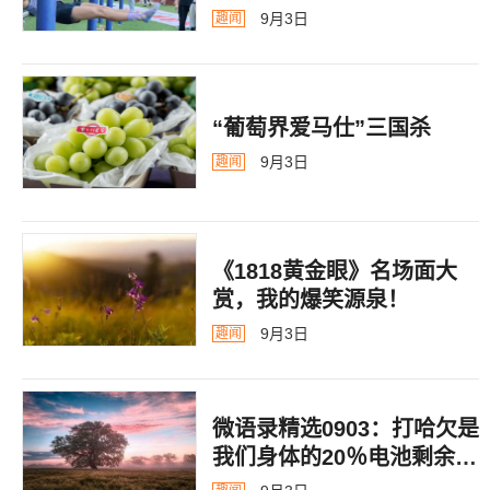
9月3日
趣闻
“葡萄界爱马仕”三国杀
9月3日
趣闻
《1818黄金眼》名场面大
赏，我的爆笑源泉！
9月3日
趣闻
微语录精选0903：打哈欠是
我们身体的20％电池剩余警
告