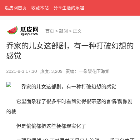
瓜皮网首页
收藏本站
分享生活的乐趣
首页
>
趣闻
>
正文
乔家的儿女这部剧，有一种打破幻想的
感觉
2021-9-3 17:30
热度: 3,209
责编：一朵梨花压海棠
它里面杂糅了很多平时看到觉得很带感的言情/偶像剧
的梗
但是偏偏都把这些梗都现实化了