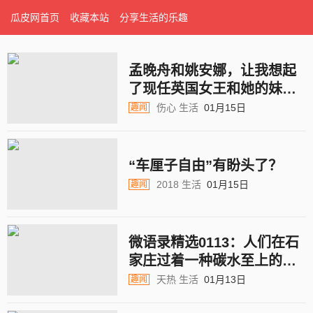
瓜皮网首页
收藏本站
分享生活的乐趣
孟晚舟和姚安娜，让我想起
了现任英国女王和她的妹妹
玛格丽特
伤心
生活
01月15日
趣闻
“车厘子自由”有盼头了？
2018
生活
01月15日
趣闻
微语录精选0113：人们在石
家庄过着一种碳水至上的生
活
天热
生活
01月13日
趣闻