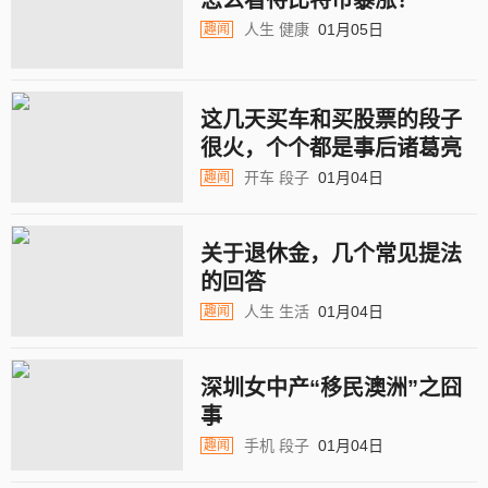
怎么看待比特币暴涨？
人生
健康
01月05日
趣闻
这几天买车和买股票的段子
很火，个个都是事后诸葛亮
开车
段子
01月04日
趣闻
关于退休金，几个常见提法
的回答
人生
生活
01月04日
趣闻
深圳女中产“移民澳洲”之囧
事
手机
段子
01月04日
趣闻