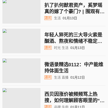
扒了扒何猷君资产，奚梦瑶
真的嫁了个豪门? | 围观有钱
人
生活
01月13日
趣闻
年轻人猝死的三大导火索是
酗酒、熬夜和情绪不稳定，
这背后的外因是啥？
时光
生活
01月13日
趣闻
微语录精选0112：中产能维
持体面生活
生活
直播
01月12日
趣闻
西贝因涨价被频频骂上热
搜，如何理解顾客眼里的“消
费值得”？
品牌
牛肉
01月11日
趣闻