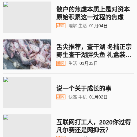
散户的焦虑本质上是对资本
原始积累这一过程的焦虑
理解
生活
01月04日
趣闻
舌尖推荐，查干湖 冬捕正宗
野生查干湖胖头鱼 礼盒装5
斤~25斤 88元起包邮
生活
01月03日
趣闻
说一个关于成长的事
快递
手机
01月02日
趣闻
互联网打工人，2020你过得
凡尔赛还是网抑云？