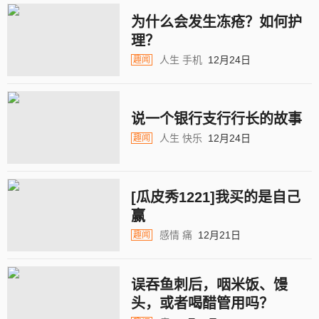
为什么会发生冻疮？如何护
理？
人生
手机
12月24日
趣闻
说一个银行支行行长的故事
人生
快乐
12月24日
趣闻
[瓜皮秀1221]我买的是自己
赢
感情
痛
12月21日
趣闻
误吞鱼刺后，咽米饭、馒
头，或者喝醋管用吗？