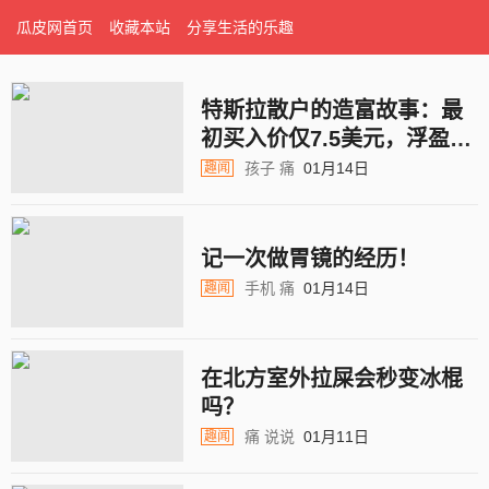
瓜皮网首页
收藏本站
分享生活的乐趣
特斯拉散户的造富故事：最
初买入价仅7.5美元，浮盈近
1200万，39岁退休！
孩子
痛
01月14日
趣闻
记一次做胃镜的经历！
手机
痛
01月14日
趣闻
在北方室外拉屎会秒变冰棍
吗？
痛
说说
01月11日
趣闻