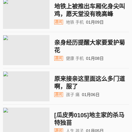
地铁上被推出车厢化身尖叫
鸡，愿天堂没有晚高峰
地铁
手机
01月09日
趣闻
亲身经历提醒大家要爱护菊
花
健康
手机
01月08日
趣闻
原来接亲这里面这么多门道
啊，服了
孩子
痛
01月06日
趣闻
[瓜皮秀0105]地主家的杀马
特独苗
人生
孩子
01月05日
趣闻