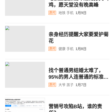
鸡，愿天堂没有晚高峰
地铁
手机
1月9日
趣闻
亲身经历提醒大家要爱护菊
花
健康
手机
1月8日
趣闻
找个普通男结婚太难了，
95%的男人连普通的标准都
达不到
大爷
孩子
1月7日
趣闻
营销号攻陷B站，谁的责