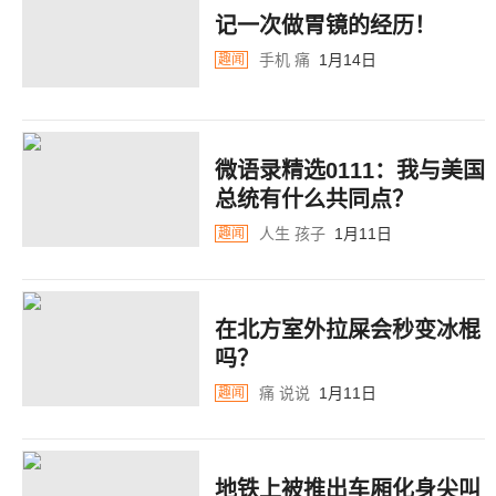
记一次做胃镜的经历！
手机
痛
1月14日
趣闻
微语录精选0111：我与美国
总统有什么共同点？
人生
孩子
1月11日
趣闻
在北方室外拉屎会秒变冰棍
吗？
痛
说说
1月11日
趣闻
地铁上被推出车厢化身尖叫