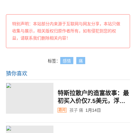
特别声明：本站部分内来源于互联网与网友分享，本站只做
收集与展示，相关版权归原作者所有，如有侵犯到您的权
益，请联系我们删除相关内容！
标签：
感情
痛
猜你喜欢
特斯拉散户的造富故事：最
初买入价仅7.5美元，浮盈
近1200万，39岁退休！
孩子
痛
1月14日
趣闻