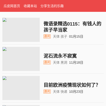
瓜皮网首页
收藏本站
分享生活的乐趣
微语录精选0115：有钱人的
孩子早当家
天体
孩子
01月15日
趣闻
泥石流永不寂寞
天体
黑洞
11月18日
趣闻
目前欧洲疫情现状如何了？
天体
快递
10月23日
趣闻