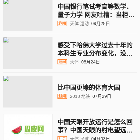
中国银行笔试考高等数学、
量子力学 网友吐槽：当柜员
这么难了？
天体
运动
09月28日
趣闻
感受下哈佛大学过去十年的
本科生专业分布变化，没办
法，人总是要吃饭的
天体
08月24日
趣闻
比中国更壕的体育大国
2018
地铁
07月29日
趣闻
中国天眼开放运行是怎么回
事？中国天眼的射电望远镜
有什么用
天体
足球
04月03日
社会