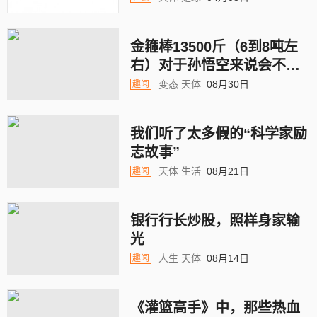
金箍棒13500斤（6到8吨左
右）对于孙悟空来说会不会
太轻了？
变态
天体
08月30日
趣闻
我们听了太多假的“科学家励
志故事”
天体
生活
08月21日
趣闻
银行行长炒股，照样身家输
光
人生
天体
08月14日
趣闻
《灌篮高手》中，那些热血