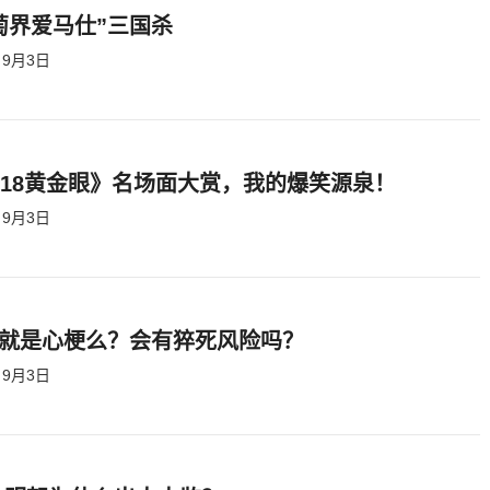
萄界爱马仕”三国杀
9月3日
818黄金眼》名场面大赏，我的爆笑源泉！
9月3日
就是心梗么？会有猝死风险吗？
9月3日