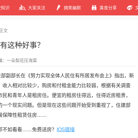
史知识
大家关注
搞笑幽默
美食分享
正文
有这种好事？
编：一朵梨花压海棠
建设部副部长在《努力实现全体人民住有所居发布会上》指出，新
，收入相对比较少，购房和付租金能力比较弱，根据有关调查
新市民和青年人是租房住。便宜的租房住得远，住得近房租贵，
的一个现实问题。但是现在这些问题开始受到重视了，住建部
展保障性租赁住房……
那不如看看……免费送房？
IOS链接