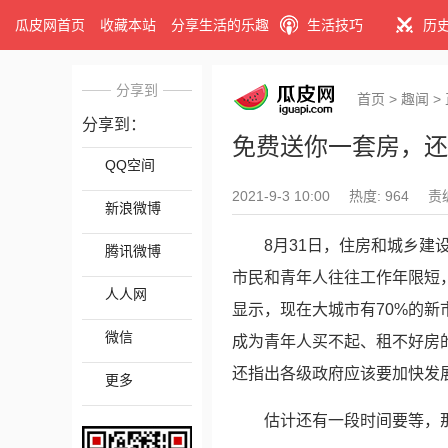
瓜皮网首页
收藏本站
分享生活的乐趣
生活技巧
历
分享到
首页
>
趣闻
>
分享到：
免费送你一套房，还
QQ空间
2021-9-3 10:00
热度: 964
责
新浪微博
8月31日，住房和城乡
腾讯微博
市民和青年人往往工作年限短
人人网
显示，现在大城市有70%的
微信
成为青年人买不起、租不好房
还指出各级政府应该要加快发
更多
估计还有一段时间要等，