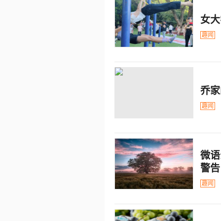
女大
趣闻
乔家
趣闻
微语
警告
趣闻