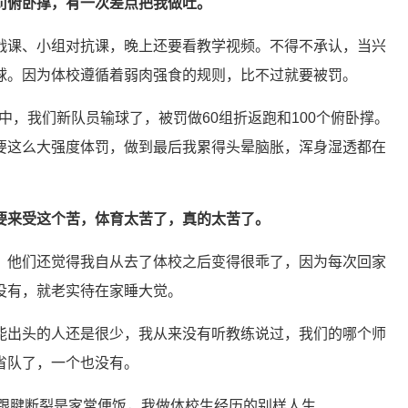
罚俯卧撑，有一次差点把我做吐。
战课、小组对抗课，晚上还要看教学视频。不得不承认，当兴
球。因为体校遵循着弱肉强食的规则，比不过就要被罚。
赛中，我们新队员输球了，被罚做60组折返跑和100个俯卧撑。
要这么大强度体罚，做到最后我累得头晕脑胀，浑身湿透都在
要来受这个苦，体育太苦了，真的太苦了。
。他们还觉得我自从去了体校之后变得很乖了，因为每次回家
没有，就老实待在家睡大觉。
能出头的人还是很少，我从来没有听教练说过，我们的哪个师
省队了，一个也没有。