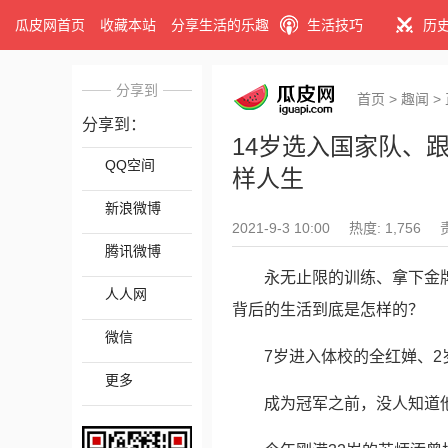
瓜皮网首页
收藏本站
分享生活的乐趣
生活技巧
历
分享到
首页
>
趣闻
>
分享到：
14岁选入国家队、
QQ空间
样人生
新浪微博
2021-9-3 10:00
热度: 1,756
腾讯微博
永无止限的训练、拿下金
人人网
背后的生活到底是怎样的？
微信
7岁进入体校的全红婵、
更多
成为冠军之前，没人知道