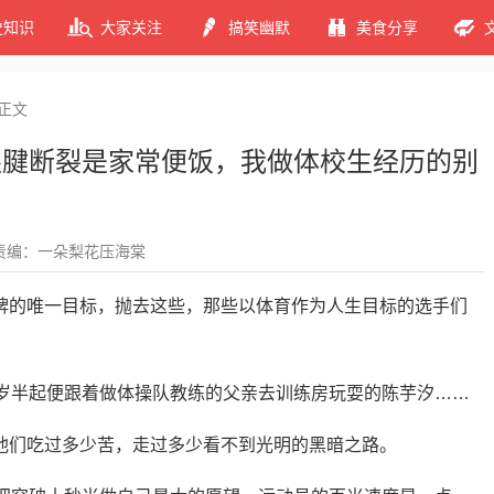
史知识
大家关注
搞笑幽默
美食分享
正文
跟腱断裂是家常便饭，我做体校生经历的别
责编：一朵梨花压海棠
牌的唯一目标，抛去这些，那些以体育作为人生目标的选手们
2岁半起便跟着做体操队教练的父亲去训练房玩耍的陈芋汐……
他们吃过多少苦，走过多少看不到光明的黑暗之路。