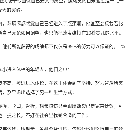
曾把突破十秒当做自己最大的愿望，运动员的百米速度是一点一
是极大的突破。
内，苏炳添都感觉自己已经进入了瓶颈期，他甚至会反复看比
道自己无论如何调整，也只能把速度维持在10秒零几的水平。
，他们所能获得的成绩都不仅仅是99%的努力可以保证的，1%
从小进入体校的年轻人，他们之中：
绩不高，被迫进入体校，在这里体会到了坚持、努力背后所需
后，及早退出选择了另一种生活方式；
碰撞，脱臼，骨折，韧带拉伤甚至跟腱断裂已是家常便饭，可
他一技之长，不好在社会里找到合适的工作；
校学体操，压韧带、各种姿势训练，依然让他们坚持自己的梦