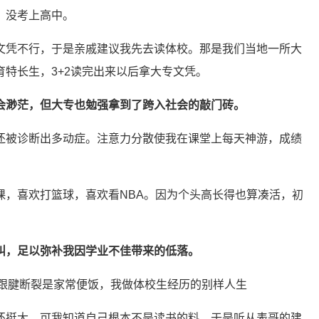
，没考上高中。
文凭不行，于是亲戚建议我先去读体校。那是我们当地一所大
特长生，3+2读完出来以后拿大专文凭。
会渺茫，但大专也勉强拿到了跨入社会的敲门砖。
还被诊断出多动症。注意力分散使我在课堂上每天神游，成绩
课，喜欢打篮球，喜欢看NBA。因为个头高长得也算凑活，初
叫，足以弥补我因学业不佳带来的低落。
还挺大，可我知道自己根本不是读书的料，于是听从表哥的建