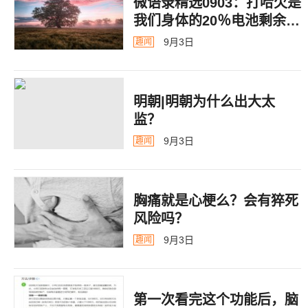
微语录精选0903：打哈欠是
我们身体的20％电池剩余警
告
9月3日
趣闻
明朝|明朝为什么出大太
监？ ​​​
9月3日
趣闻
胸痛就是心梗么？会有猝死
风险吗？
9月3日
趣闻
第一次看完这个功能后，脑