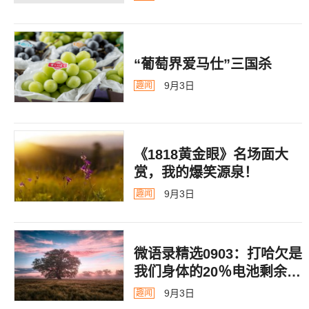
“葡萄界爱马仕”三国杀
9月3日
趣闻
《1818黄金眼》名场面大
赏，我的爆笑源泉！
9月3日
趣闻
微语录精选0903：打哈欠是
我们身体的20％电池剩余警
告
9月3日
趣闻