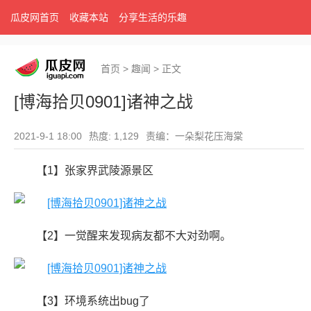
瓜皮网首页
收藏本站
分享生活的乐趣
首页
>
趣闻
>
正文
[博海拾贝0901]诸神之战
2021-9-1 18:00
热度: 1,129
责编：一朵梨花压海棠
【1】张家界武陵源景区
【2】一觉醒来发现病友都不大对劲啊。
【3】环境系统出bug了