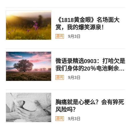
《1818黄金眼》名场面大
赏，我的爆笑源泉！
9月3日
趣闻
微语录精选0903：打哈欠是
我们身体的20％电池剩余警
告
9月3日
趣闻
胸痛就是心梗么？会有猝死
风险吗？
9月3日
趣闻