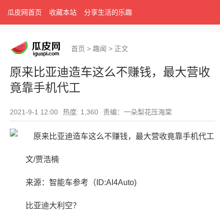
瓜皮网首页
收藏本站
分享生活的乐趣
首页
>
趣闻
>
正文
原来比亚迪造车这么不赚钱，最大营收
竟靠手机代工
2021-9-1 12:00
热度: 1,360
责编：一朵梨花压海棠
文/贾浩楠
来源：智能车参考（ID:AI4Auto)
比亚迪大利空？