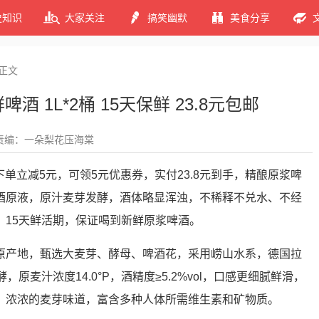
史知识
大家关注
搞笑幽默
美食分享
正文
酒 1L*2桶 15天保鲜 23.8元包邮
责编：一朵梨花压海棠
下单立减5元，可领5元优惠券，实付23.8元到手，精酿原浆啤
酒原液，原汁麦芽发酵，酒体略显浑浊，不稀释不兑水、不经
。15天鲜活期，保证喝到新鲜原浆啤酒。
原产地，甄选大麦芽、酵母、啤酒花，采用崂山水系，德国拉
原麦汁浓度14.0°P，酒精度≥5.2%vol，口感更细腻鲜滑，
，浓浓的麦芽味道，富含多种人体所需维生素和矿物质。