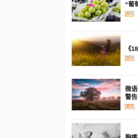
“葡
趣闻
《1
趣闻
微语
警告
趣闻
胸痛