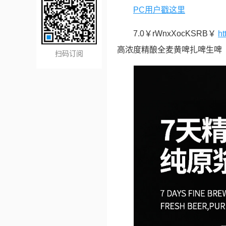
PC用户戳这里
7.0￥rWnxXocKSRB￥
ht
高浓度精酿全麦黄啤扎啤生啤
扫码订阅