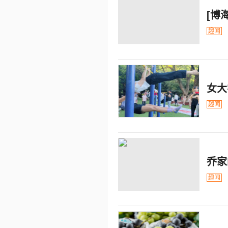
[博
趣闻
女大
趣闻
乔家
趣闻