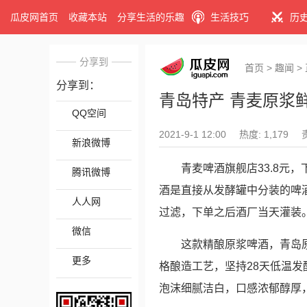
瓜皮网首页
收藏本站
分享生活的乐趣
生活技巧
历
分享到
首页
>
趣闻
>
分享到：
青岛特产 青麦原浆鲜啤
QQ空间
2021-9-1 12:00
热度: 1,179
新浪微博
青麦啤酒旗舰店33.8元，
腾讯微博
酒是直接从发酵罐中分装的啤
人人网
过滤，下单之后酒厂当天灌装
微信
这款精酿原浆啤酒，青岛
更多
格酿造工艺，坚持28天低温发酵，
泡沫细腻洁白，口感浓郁醇厚