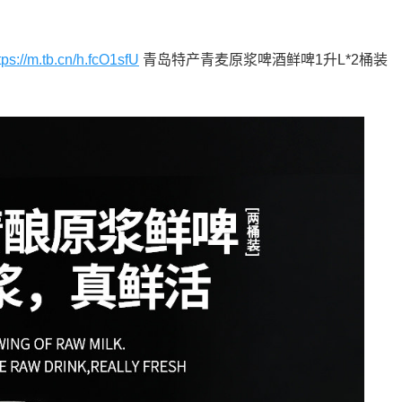
tps://m.tb.cn/h.fcO1sfU
青岛特产青麦原浆啤酒鲜啤1升L*2桶装