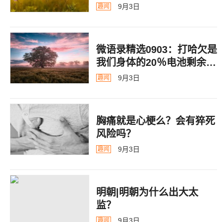
9月3日
趣闻
微语录精选0903：打哈欠是
我们身体的20％电池剩余警
告
9月3日
趣闻
胸痛就是心梗么？会有猝死
风险吗？
9月3日
趣闻
明朝|明朝为什么出大太
监？ ​​​
9月3日
趣闻