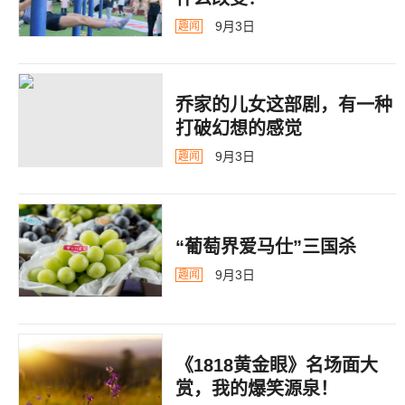
9月3日
趣闻
乔家的儿女这部剧，有一种
打破幻想的感觉
9月3日
趣闻
“葡萄界爱马仕”三国杀
9月3日
趣闻
《1818黄金眼》名场面大
赏，我的爆笑源泉！