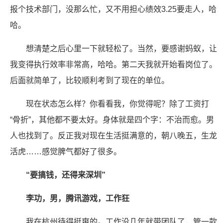
报个技术部门，没那么忙，又不用担心绩效3.25要走人，哈
哈。
想清楚之后心里一下就轻松了。当然，要感谢蚂蚁，让
我变得执行效率非常高，哈哈。第二天我就开始看岗位了。
后面就简单了，比较顺利考到了现在的单位。
现在状态怎么样？你看看我，你觉得呢？除了工资打
“骨折”，其他都不要太好。身体就是四个字：不治而愈。男
人也找到了。反正我对现在生活挺满意的，朝八晚五，生龙
活虎……感觉脾气都好了很多。
“要搞钱，还得来深圳”
李功，男，腾讯游戏，工作狂
我在杭州待得挺爽的。工作没几年就带团队了，管一款