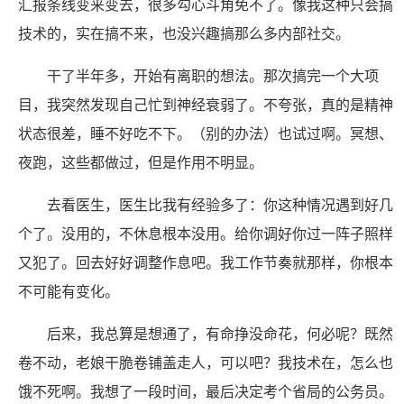
汇报条线变来变去，很多勾心斗角免不了。像我这种只会搞
技术的，实在搞不来，也没兴趣搞那么多内部社交。
干了半年多，开始有离职的想法。那次搞完一个大项
目，我突然发现自己忙到神经衰弱了。不夸张，真的是精神
状态很差，睡不好吃不下。（别的办法）也试过啊。冥想、
夜跑，这些都做过，但是作用不明显。
去看医生，医生比我有经验多了：你这种情况遇到好几
个了。没用的，不休息根本没用。给你调好你过一阵子照样
又犯了。回去好好调整作息吧。我工作节奏就那样，你根本
不可能有变化。
后来，我总算是想通了，有命挣没命花，何必呢？既然
卷不动，老娘干脆卷铺盖走人，可以吧？我技术在，怎么也
饿不死啊。我想了一段时间，最后决定考个省局的公务员。