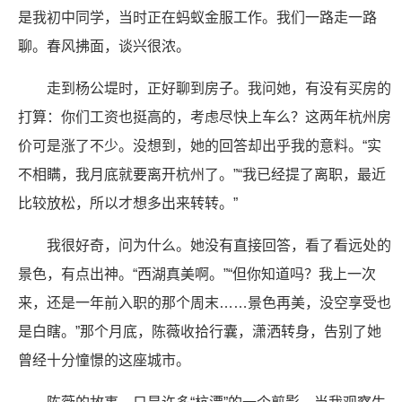
是我初中同学，当时正在蚂蚁金服工作。我们一路走一路
聊。春风拂面，谈兴很浓。
走到杨公堤时，正好聊到房子。我问她，有没有买房的
打算：你们工资也挺高的，考虑尽快上车么？这两年杭州房
价可是涨了不少。没想到，她的回答却出乎我的意料。“实
不相瞒，我月底就要离开杭州了。”“我已经提了离职，最近
比较放松，所以才想多出来转转。”
我很好奇，问为什么。她没有直接回答，看了看远处的
景色，有点出神。“西湖真美啊。”“但你知道吗？我上一次
来，还是一年前入职的那个周末……景色再美，没空享受也
是白瞎。”那个月底，陈薇收拾行囊，潇洒转身，告别了她
曾经十分憧憬的这座城市。