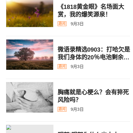
《1818黄金眼》名场面大
赏，我的爆笑源泉！
9月3日
趣闻
微语录精选0903：打哈欠是
我们身体的20％电池剩余警
告
9月3日
趣闻
胸痛就是心梗么？会有猝死
风险吗？
9月3日
趣闻