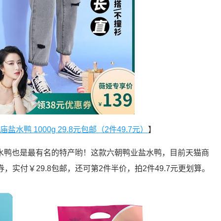
水鸭 1000g 29.8元包邮（2件49.7元）
】
水鸭也是最有名的特产哟！这款六朝鸭业盐水鸭，目前天猫商
券，实付￥29.8包邮，还可第2件半价，拍2件49.7元更划算。