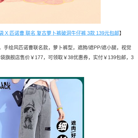
 X 匹诺曹 联名 复古萝卜裤破洞牛仔裤 3款 139元包邮
】
品，手绘风匹诺曹联名款，萝卜裤型，遮胯/遮PP/遮小腿，视觉
袋旗舰店售价￥177，可领取￥38优惠券，实付￥139包邮，3