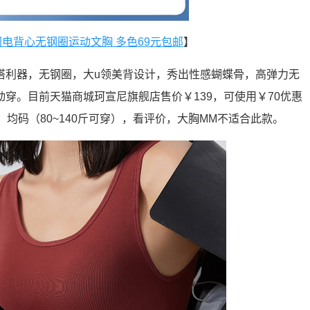
尼 闪电背心无钢圈运动文胸 多色69元包邮
】
搭利器，无钢圈，大u领美背设计，秀出性感蝴蝶骨，高弹力无
穿。目前天猫商城珂宣尼旗舰店售价￥139，可使用￥70优惠
，均码（80~140斤可穿），看评价，大胸MM不适合此款。