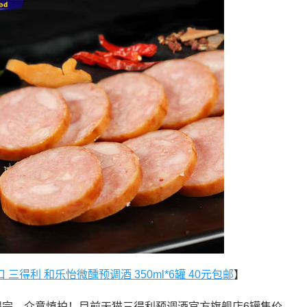
三得利 和乐怡微醺预调酒 350ml*6罐 40元包邮
】
喝完，介意慎拍！目前天猫三得利预调酒官方旗舰店6罐售价