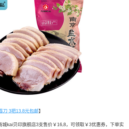
眉刀 3把13.8元包邮
】
城kai贝印旗舰店3支售价￥16,8，可领取￥3优惠券，下单实