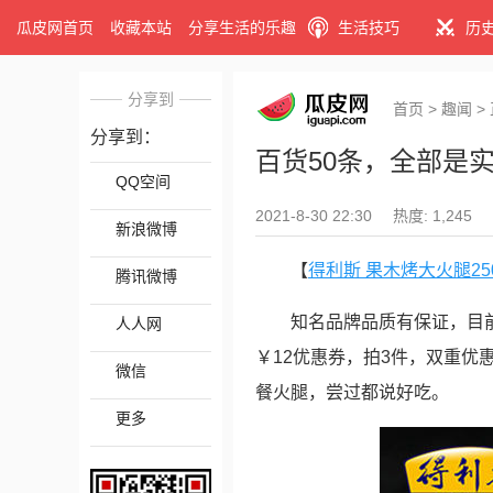
瓜皮网首页
收藏本站
分享生活的乐趣
生活技巧
历
分享到
首页
>
趣闻
>
分享到：
百货50条，全部是实
QQ空间
2021-8-30 22:30
热度: 1,245
新浪微博
【
得利斯 果木烤大火腿250g
腾讯微博
知名品牌品质有保证，目前天猫
人人网
￥12优惠券，拍3件，双重优惠
微信
餐火腿，尝过都说好吃。
更多