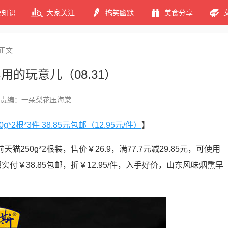
史知识
大家关注
搞笑幽默
美食分享
正文
用的玩意儿（08.31）
责编：一朵梨花压海棠
*2根*3件 38.85元包邮（12.95元/件）
】
250g*2根装，售价￥26.9，满77.7元减29.85元，可使用
实付￥38.85包邮，折￥12.95/件，入手好价，山东风味烟熏早