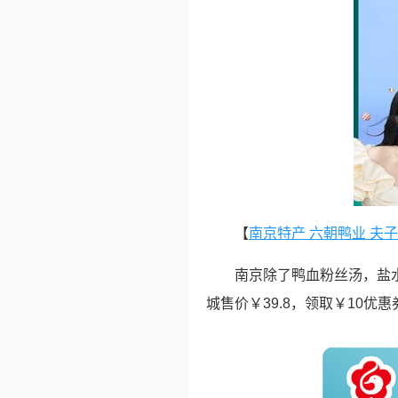
【
南京特产 六朝鸭业 夫子庙盐
南京除了鸭血粉丝汤，盐
城售价￥39.8，领取￥10优惠