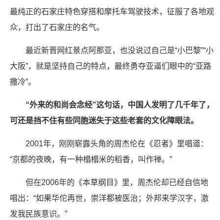
最纯正的石家庄特色穿搭和摩托车驾驶技术，征服了各地观
众，打出了石家庄的名气。
最近新晋网红景点阿那亚，也没说过自己是“小巴黎”“小
大阪”，就是坚持自己的特点，最终勇夺亚逼们眼中的“亚路
撒冷”。
“外来的和尚会念经”这句话，中国人发明了几千年了，
可还是挡不住有些同胞迷失于这些老套的文化障眼法。
2001年，刚刚崭露头角的周杰伦在《忍者》里唱道：
“京都的夜晚，有一种榻榻米的稻香，叫作禅。”
但在2006年的《本草纲目》里，周杰伦却已经自信地
唱出：“如果华佗再世，崇洋都被医治；外邦来学汉字，激
发我民族意识。”