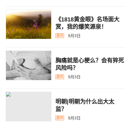
《1818黄金眼》名场面大
赏，我的爆笑源泉！
9月3日
趣闻
胸痛就是心梗么？会有猝死
风险吗？
9月3日
趣闻
明朝|明朝为什么出大太
监？ ​​​
9月3日
趣闻