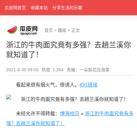
瓜皮网首页
收藏本站
分享生活的乐趣
首页
>
趣闻
>
正文
浙江的牛肉面究竟有多强？去趟兰溪你
就知道了！
2021-8-30 09:00
热度: 1,264
责编：一朵梨花压海棠
看起来很有烟火气，很诱人。
IOS链接
未经允许不得转载：
博海拾贝
»
浙江的牛肉面究竟有多
强？去趟兰溪你就知道了！