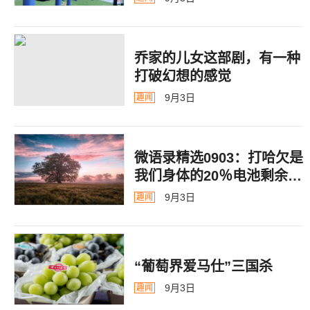
乔家的儿女这部剧，有一种
打破幻想的感觉
9月3日
趣闻
微语录精选0903：打哈欠是
我们身体的20％电池剩余警
告
9月3日
趣闻
“葡萄界爱马仕”三国杀
9月3日
趣闻