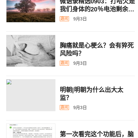
微语录精选0903：打哈欠是
我们身体的20％电池剩余警
告
9月3日
趣闻
胸痛就是心梗么？会有猝死
风险吗？
9月3日
趣闻
明朝|明朝为什么出大太
监？ ​​​
9月3日
趣闻
第一次看完这个功能后，脑