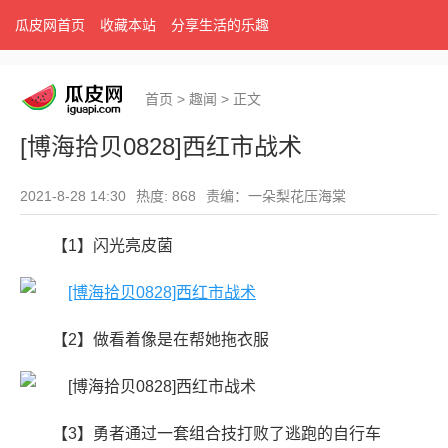
瓜皮网首页
收藏本站
分享生活的乐趣
首页
>
趣闻
>
正文
[博海拾贝0828]西红市战术
2021-8-28 14:30
热度: 868
责编：一朵梨花压海棠
【1】闪光亮皮菌
【2】做看着像是在帮她拖衣服
【3】勇者通过一套组合技打败了逃跑的自行车