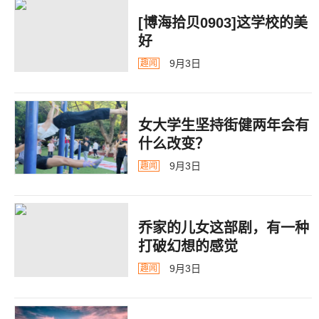
[博海拾贝0903]这学校的美
好
9月3日
趣闻
女大学生坚持街健两年会有
什么改变？
9月3日
趣闻
乔家的儿女这部剧，有一种
打破幻想的感觉
9月3日
趣闻