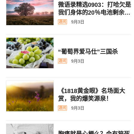
微语录精选0903：打哈欠是
我们身体的20％电池剩余警
告
9月3日
趣闻
“葡萄界爱马仕”三国杀
9月3日
趣闻
《1818黄金眼》名场面大
赏，我的爆笑源泉！
9月3日
趣闻
胸痛就是心梗么？会有猝死