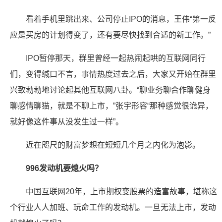
看着手机里跳出来、公司停止IPO的消息，王伟“第一反
应是买房的计划得变了，还有要尽快找到合适的新工作。”
IPO暂停那天，群里曾经一起热闹起哄的互联网同行
们，变得缄口不言，事情热度过去之后，大家又开始在群里
兴致勃勃地讨论起其他互联网八卦。“聊业务聊合作聊健身
聊感情聊猫，就是不聊上市，”张宇形容“那种感觉很诡异，
就好像这件事从没发生过一样”。
近在咫尺的财富梦想在短短几个月之内化为泡影。
996发动机要熄火吗？
中国互联网20年，上市期权变股票的造富故事，堪称这
个行业人人加班、玩命工作的发动机。一旦无法上市，发动