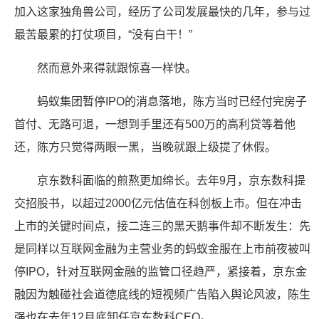
加入这家独角兽公司，经历了公司发展最快的几年，参与过
最苦最累的打仗项目，“没有白干！”
然而意外来得就跟惊喜一样快。
蚂蚁集团暂停IPO的消息落地，陈方当时已经付完房子
首付、无路可退，一想到手里还有500万的高利贷等着他
还，陈方只觉得两眼一黑，当晚就跟上级提了休假。
京东数科面临的煎熬更加绵长。去年9月，京东数科提
交招股书，以超过2000亿元估值在科创板上市。但在冲击
上市的关键时间点，接二连三的黑天鹅事件却不断发生：先
是同样以互联网金融为主营业务的蚂蚁金服在上市前夜被叫
停IPO，针对互联网金融的监管口径趋严，紧接着，京东金
融因为触碰社会道德底线的短视频广告陷入舆论风波，陈生
强也在去年12月底卸任京东数科CEO。