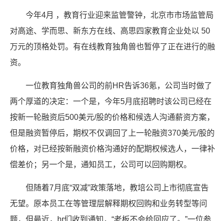
今年4月 ，教育行业迎来监管警钟，北京市市场监管局
对高途、学而思、新东方在线、高思四家教育企业处以 50
万元的顶格处罚。有在线教育独角兽也暂停了正在进行的融
资。
一位教育独角兽公司的前HR告诉36氪，公司当时做了
两个厚道的决定：一个是，今年5月底招聘时该公司已经在
按新一轮融资后500美元/股的价格和候选人沟通薪资方案，
但是融资暂停后，期权不仅调回了上一轮融资370美元/股的
价格，对已经按新融资价格沟通好的配期权候选人，一律补
偿差价；另一个是，通知员工，公司可以回购期权。
但随着7月底“双减”政策落地，教培公司上市彻底宣告
无望。原本员工在等管理层解释期权回购和业务转型等问
题，但最近，hr们收到通知，“老板不会给回应了。”一位参