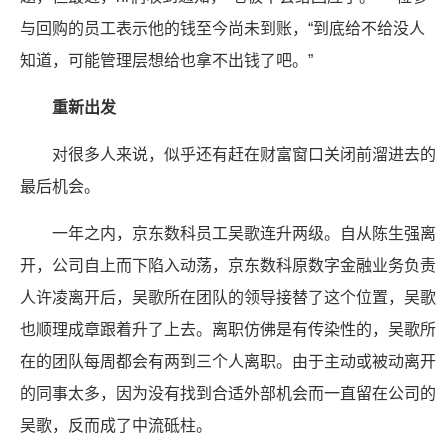
与回购的员工表示他的钱至今尚未到账，“到底给不给没人
知道，可能管理层想给也拿不出钱了吧。”
重新出发
对很多人来说，似乎还有赶在财富窗口关闭前溜进去的
最后机会。
一年之内，京东数科员工吴歌连升两级。自从陈生强离
开，公司自上而下陷入动荡，京东数科原数字金融业务负责
人许凌离开后，吴歌所在团队的领导接替了这个位置，吴歌
也顺理成章跟着升了上去。离职仿佛是有传染性的，吴歌所
在的团队每周都会有两到三个人离职。由于主动或被动离开
的同事太多，因为没有找到合适外部机会而一直留在公司的
吴歌，反而成了中流砥柱。