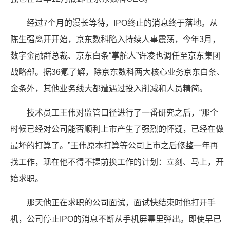
经过7个月的漫长等待，IPO终止的消息终于落地。从
陈生强离开开始，京东数科陷入持续人事震荡，今年3月，
数字金融群总裁、京东白条“掌舵人”许凌也调任至京东集团
战略部。据36氪了解，除京东数科两大核心业务京东白条、
金条外，其他业务线大都遭遇过投入削减和人员精简。
技术员工王伟对监管口径进行了一番研究之后，“那个
时候已经对公司能否顺利上市产生了强烈的怀疑，已经在做
最坏的打算了。”王伟原本打算等公司上市之后修整一年再
找工作，现在他不得不提前换工作的计划：立刻、马上，开
始求职。
那天他正在求职的公司面试，面试快结束时他打开手
机，公司停止IPO的消息不断从手机屏幕里弹出。即使早已