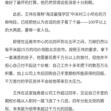
做好了最坏的打算，他仍然觉得这些消息十分刺眼。
此前，王伟在堪称“海淀最强学区”中关村三小所在的万
柳地段，已经把他认为合适的房子看了个遍——100平以上
的大两居，要够一家人住。
即使在远离市中心的北四环到北五环之间，万柳仍然以
每平米超15万的均价领跑北京房市。按照王伟的要求，拿下
一套满意的房子，他需要花费千万元以上的首付，但他并不
担心自己付不起这个价格：自己工作十多年攒下的数百万元
积蓄，加上公司上市后回购自己手里期权所能获得的回报，
千万首付的学区房并不会给他带来巨大压力。
王伟在这家独角兽公司工作超过四年，见证自己手里的
期权价格从入职时一路飞涨了十几倍，四年分批兑现的期
权，本来能为他带来超过千万元的回报。