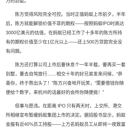
万的别墅。
陈方觉得风险完全可控。当时正值蚂蚁上市前夕，半年
后，陈方就能解锁价值不菲的期权——按照蚂蚁IPO时高达
3000亿美元的估值，在蚂蚁已经工作了十多年的陈方所持
有的期权价值至少在1亿元以上——还上500万贷款完全没
有问题。
陈方还打算公司上市后要休息个一年半载，要再买一套
别墅，要去自驾旅行……相交十年的好兄弟发来问候，“恭
喜你，终于熬出头了！”陈方兴奋地开玩笑，“需要借钱你随
便给个数字，来杭州的话最好的会所你随便挑！”
但事与愿违。在距离 IPO 只有两天时，上交所、港交
所相继宣布暂缓蚂蚁集团上市的决定。据招股书显示，蚂蚁
金服有近40%员工持股——上万名蚂蚁员工从即将一夜致富