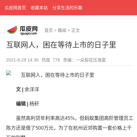
瓜皮网首页
收藏本站
分享生活的乐趣
首页
>
趣闻
>
正文
互联网人，困在等待上市的日子里
2021-8-28 14:30
热度: 778
责编：一朵梨花压海棠
文 |
余洋洋
编辑 |
杨轩
虽然高利贷年利率高达45%，但蚂蚁集团高阶管理员工
陈方还是借了500万元，为了在杭州近郊购置一套价格上千