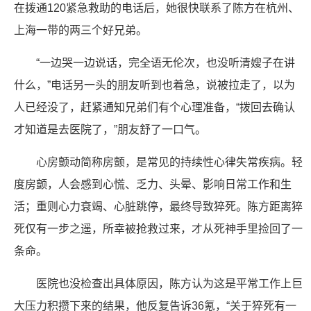
在拨通120紧急救助的电话后，她很快联系了陈方在杭州、
上海一带的两三个好兄弟。
“一边哭一边说话，完全语无伦次，也没听清嫂子在讲
什么，”电话另一头的朋友听到也着急，说被拉走了，以为
人已经没了，赶紧通知兄弟们有个心理准备，“拨回去确认
才知道是去医院了，”朋友舒了一口气。
心房颤动简称房颤，是常见的持续性心律失常疾病。轻
度房颤，人会感到心慌、乏力、头晕、影响日常工作和生
活；重则心力衰竭、心脏跳停，最终导致猝死。陈方距离猝
死仅有一步之遥，所幸被抢救过来，才从死神手里捡回了一
条命。
医院也没检查出具体原因，陈方认为这是平常工作上巨
大压力积攒下来的结果，他反复告诉36氪，“关于猝死有一