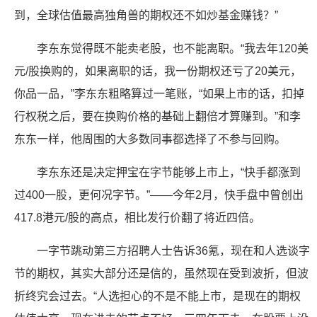
到，全球估值最高独角兽的期权还不如炒基金赚钱？”
李东东觉得既不能卖老股，也不能离职。“我去年120美
元/股换购的，如果离职的话，我一份期权还亏了20美元，
你品一品，”李东东粗略算过一笔账，“如果上市的话，扣掉
行权税之后，要在换购价格的基础上翻倍才算赚到。”和李
东东一样，他周围的大多数同事都选择了不参与回购。
李东东还是决定押宝在字节能够上市上，“快手都涨到
过400一股，更何况字节。”——今年2月，快手盘中曾创出
417.8港元/股的高点，相比发行价翻了将近四倍。
一字节跳动第三方招聘人士告诉36氪，现在和人选谈字
节的期权，其实大部分还是信的，虽然现在受到波折，但波
折终究会过去。“人选担心的不是不能上市，是现在的期权