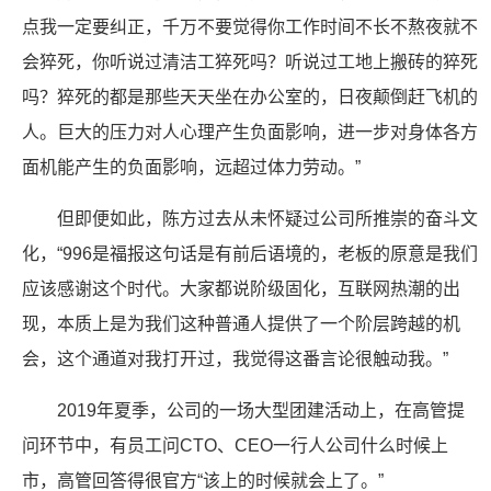
点我一定要纠正，千万不要觉得你工作时间不长不熬夜就不
会猝死，你听说过清洁工猝死吗？听说过工地上搬砖的猝死
吗？猝死的都是那些天天坐在办公室的，日夜颠倒赶飞机的
人。巨大的压力对人心理产生负面影响，进一步对身体各方
面机能产生的负面影响，远超过体力劳动。”
但即便如此，陈方过去从未怀疑过公司所推崇的奋斗文
化，“996是福报这句话是有前后语境的，老板的原意是我们
应该感谢这个时代。大家都说阶级固化，互联网热潮的出
现，本质上是为我们这种普通人提供了一个阶层跨越的机
会，这个通道对我打开过，我觉得这番言论很触动我。”
2019年夏季，公司的一场大型团建活动上，在高管提
问环节中，有员工问CTO、CEO一行人公司什么时候上
市，高管回答得很官方“该上的时候就会上了。”