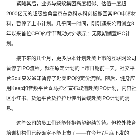
紧随其后，业务与蚂蚁集团高度相似、估值一度超
2000亿元的超级独角兽京东数科从科创板撤回其IPO申请材
料，暂停了上市计划。几乎同一时间，刚刚迎来公司创立8
年以来首位CFO的字节跳动对外表示：无限期搁置IPO计
划。
接下来的几个月，更多原本计划赴美上市的互联网公司
暂停了IPO流程。就在原定计划的上市日期前一天，社交平
台Soul突发通知暂停了赴美IPO的定价流程。随后，健身应
用Keep和音频平台喜马拉雅宣布取消赴美IPO计划，内容社
区小红书、货运平台货拉拉也传出暂缓赴美IPO计划的消
息。
这些公司的员工们还能怀抱希望继续等待。但校外教育
培训机构们已经确定不能上市了——在今年7月底下发的