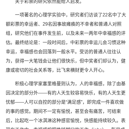
关于彩票的研究依然能给人启发。
一项著名的心理学实验中，研究者们访谈了22名中了大
额彩票的幸运者、29名因事故瘫痪的不幸者和普通人对照
组，研究他们在事件发生前，以及未来一两年中幸福感的评
估。最终结论是：一段时间后，中彩票的幸运儿会习惯这种
幸运，幸福感也会回落到一般水平。受访的普通人往往认
为，获得一大笔钱会让他们很快乐，但中奖者们却认为，健
康或密切的社会关系等，比飞来横财更令人开心。
积极心理学家塞里格曼则认为，人的幸福感，除了由基
因决定的部分外——有的人天生较容易快乐，有的人天生更
忧郁——人可以自控的部分是“满足感”，即完成一件喜欢做
的事的感觉。期间不一定有愉悦，甚至会有痛苦，可结束
后，比起吃一个冰淇淋这种感官愉悦，快感能持续较久。表