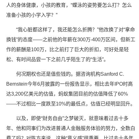
人的身体健康，小孩的教育，“蝶泳的姿势要怎么打？怎么
准备小孩的小学入学？”
“我心脏都这样了，我还能怎么折腾？”他改换了对“拿命
换钱”的态度——之前他的年薪在300万-400万区间，但新工
作的薪酬是100万，比之前打了巨大的折扣，可好处是轻
松、有时间品尝一下之前几乎陌生了的“生活”。
何况期权也还是值些钱的。据咨询机构Sanford C.
Bernstein今年6月披露的一份报告显示，相比去年IPO时高
达3,200亿美元的估值，蚂蚁集团目前的估值降低了60%
——不过相比一度跌至10%的最低点，估值已经明显回升。
以及，即使“财务自由”之梦破灭，就意味着过去十多
年、他和同事们为改进普通人金融服务体验的努力，全数白
费了吗？对陈方来说，这种“意义感”很重要，比过去十多年