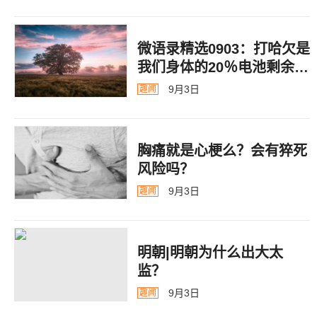
微语录精选0903：打哈欠是
我们身体的20％电池剩余警
告
9月3日
趣闻
胸痛就是心梗么？会有猝死
风险吗？
9月3日
趣闻
明朝|明朝为什么出大太
监？ ​​​
9月3日
趣闻