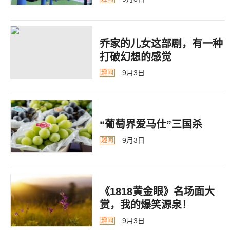
乔家的儿女这部剧，有一种
打破幻想的感觉
9月3日
趣闻
“葡萄界爱马仕”三国杀
9月3日
趣闻
《1818黄金眼》名场面大
赏，我的爆笑源泉！
9月3日
趣闻