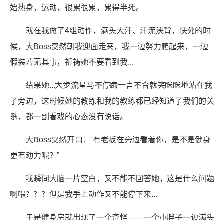
始热身，运动，很累很累，累得半死。
就在我做了4组动作，满头大汗、汗流浃背，快死的时
候，大Boss突然朝我迎面走来，我一边努力爬起来，一边
假装若无其事，祈祷她不要看到我...
结果她...大步流星马不停蹄一言不合就笑眯眯地站在我
了旁边，这时候她的教练和我的教练都已经知道了我们的关
系，都一副看戏的心态没有说话。
大Boss突然开口：“有老板在旁边看着你，是不是健身
更有动力呢？”
我瞬间大脑一片空白，又不能不回答她，这是什么问题
啊喂？？？但是我手上动作又不能停下来...
于是健身房就出现了一个奇怪——一个小胖子一边满头