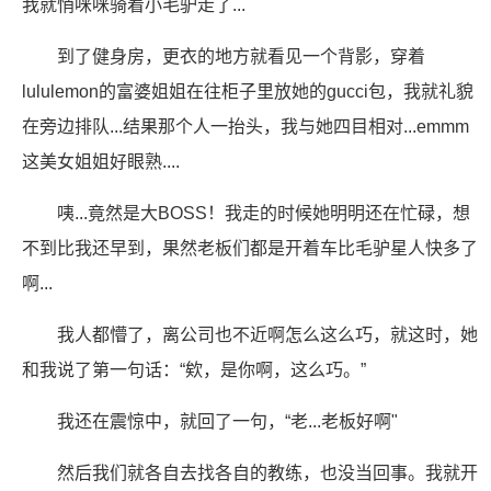
我就悄咪咪骑着小毛驴走了...
到了健身房，更衣的地方就看见一个背影，穿着
lululemon的富婆姐姐在往柜子里放她的gucci包，我就礼貌
在旁边排队...结果那个人一抬头，我与她四目相对...emmm
这美女姐姐好眼熟....
咦...竟然是大BOSS！我走的时候她明明还在忙碌，想
不到比我还早到，果然老板们都是开着车比毛驴星人快多了
啊...
我人都懵了，离公司也不近啊怎么这么巧，就这时，她
和我说了第一句话：“欸，是你啊，这么巧。”
我还在震惊中，就回了一句，“老...老板好啊"
然后我们就各自去找各自的教练，也没当回事。我就开