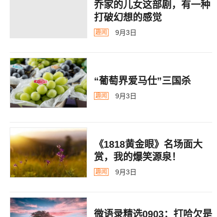
乔家的儿女这部剧，有一种
打破幻想的感觉
9月3日
趣闻
“葡萄界爱马仕”三国杀
9月3日
趣闻
《1818黄金眼》名场面大
赏，我的爆笑源泉！
9月3日
趣闻
微语录精选0903：打哈欠是