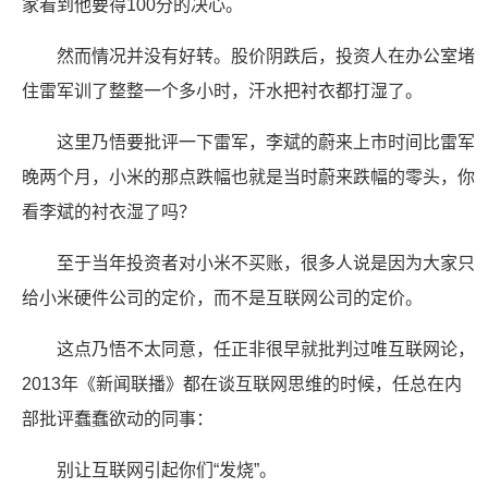
家看到他要得100分的决心。
然而情况并没有好转。股价阴跌后，投资人在办公室堵
住雷军训了整整一个多小时，汗水把衬衣都打湿了。
这里乃悟要批评一下雷军，李斌的蔚来上市时间比雷军
晚两个月，小米的那点跌幅也就是当时蔚来跌幅的零头，你
看李斌的衬衣湿了吗？
至于当年投资者对小米不买账，很多人说是因为大家只
给小米硬件公司的定价，而不是互联网公司的定价。
这点乃悟不太同意，任正非很早就批判过唯互联网论，
2013年《新闻联播》都在谈互联网思维的时候，任总在内
部批评蠢蠢欲动的同事：
别让互联网引起你们“发烧”。