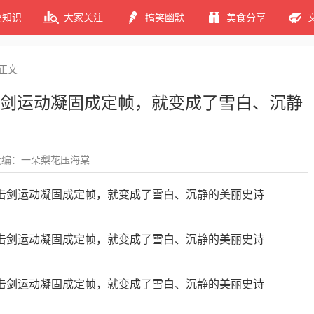
史知识
大家关注
搞笑幽默
美食分享
正文
剑运动凝固成定帧，就变成了雪白、沉静
责编：一朵梨花压海棠