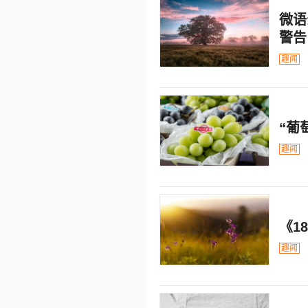
微语
警告
趣闻
“葡
趣闻
《1
趣闻