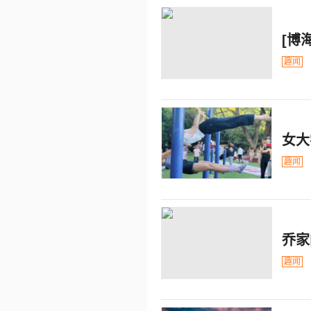
[博
趣闻
女大
趣闻
乔家
趣闻