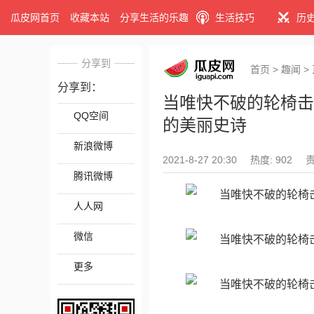
瓜皮网首页
收藏本站
分享生活的乐趣
生活技巧
历
分享到
首页
>
趣闻
>
分享到：
当唯快不破的轮椅击
QQ空间
的美丽史诗
新浪微博
2021-8-27 20:30
热度: 902
腾讯微博
人人网
微信
更多