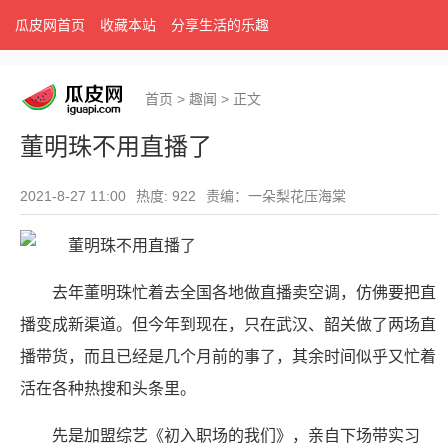
瓜皮网首页
收藏本站
分享生活的乐趣
首页
>
趣闻
>
正文
董明珠不用直播了
2021-8-27 11:00
热度: 922
责编：一朵梨花压海棠
去年董明珠忙着去全国各地做直播卖空调，仿佛要把直
播变成新渠道。但今年到现在，只在武汉、韶关做了两场直
播带货，而且已经是几个月前的事了，其余时间似乎又忙着
活在各种热搜和头条里。
先是加盟综艺《初入职场的我们》，亲自下场带实习