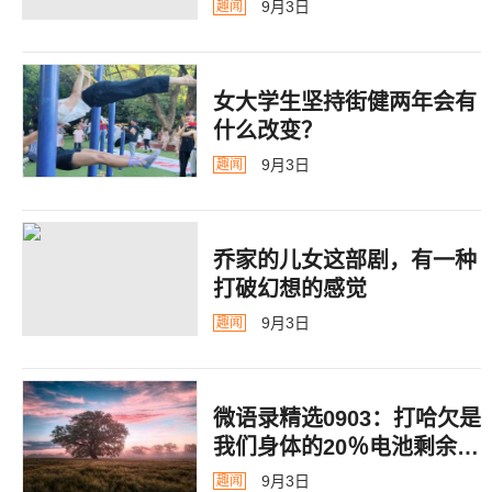
9月3日
趣闻
女大学生坚持街健两年会有
什么改变？
9月3日
趣闻
乔家的儿女这部剧，有一种
打破幻想的感觉
9月3日
趣闻
微语录精选0903：打哈欠是
我们身体的20％电池剩余警
告
9月3日
趣闻