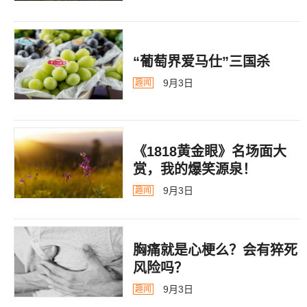
“葡萄界爱马仕”三国杀
9月3日
趣闻
《1818黄金眼》名场面大
赏，我的爆笑源泉！
9月3日
趣闻
胸痛就是心梗么？会有猝死
风险吗？
9月3日
趣闻