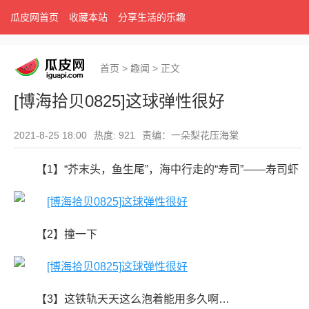
瓜皮网首页
收藏本站
分享生活的乐趣
首页
>
趣闻
>
正文
[博海拾贝0825]这球弹性很好
2021-8-25 18:00
热度: 921
责编：一朵梨花压海棠
【1】“芥末头，鱼生尾”，海中行走的“寿司”——寿司虾
【2】撞一下
【3】这铁轨天天这么泡着能用多久啊…