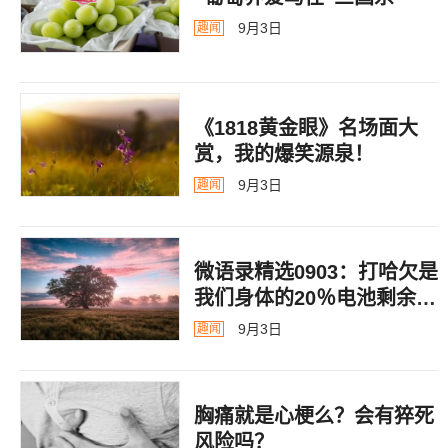
9月3日
趣闻
《1818黄金眼》名场面大
赏，我的爆笑源泉！
9月3日
趣闻
微语录精选0903：打哈欠是
我们身体的20％电池剩余警
告
9月3日
趣闻
胸痛就是心梗么？会有猝死
风险吗？