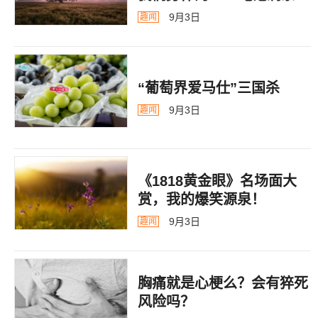
告
9月3日
趣闻
“葡萄界爱马仕”三国杀
9月3日
趣闻
《1818黄金眼》名场面大
赏，我的爆笑源泉！
9月3日
趣闻
胸痛就是心梗么？会有猝死
风险吗？