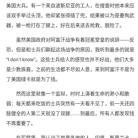
美国大兵。有一个来自波斯尼亚的工人，在搜查时他本来应
该双手举过头顶，他却紧张得插了兜，结果被以为是要掏武
器，被一枪打在了腿上，好在后来送去抢救，脱险了。
虽然美国政府对阿富汗战争有着冠冕堂皇的说辞——反
恐，但是和士兵们聊起这场战争的原因，我听到最多的就是
“I don’t know”。这些士兵给人的感觉也并不好战，他们大多
是少数族裔，之前的生活都不尽如人意，来到阿富汗不是为
了美国绿卡就是为了钱。
然而这里就像一个监狱，时时上演着生命的渺小和脆
弱：每天都来吃饭的士兵突然有一天看不见了，前一天还四
肢健全的人第二天就没了双腿……到最后，所有人都发现钱
不再重要了。
在军营里，我认识了世界各地的人，印度、斯里兰卡、