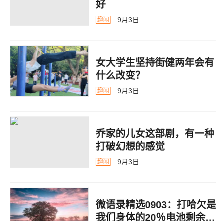
好
9月3日
趣闻
女大学生坚持街健两年会有
什么改变？
9月3日
趣闻
乔家的儿女这部剧，有一种
打破幻想的感觉
9月3日
趣闻
微语录精选0903：打哈欠是
我们身体的20％电池剩余警