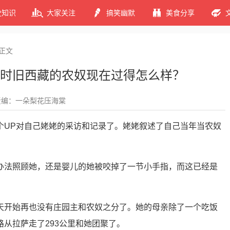
史知识
大家关注
搞笑幽默
美食分享
正文
时旧西藏的农奴现在过得怎么样？
责编：一朵梨花压海棠
个UP对自己姥姥的采访和记录了。姥姥叙述了自己当年当农奴
办法照顾她，还是婴儿的她被咬掉了一节小手指，而这已经是
天开始再也没有庄园主和农奴之分了。她的母亲除了一个吃饭
从拉萨走了293公里和她团聚了。