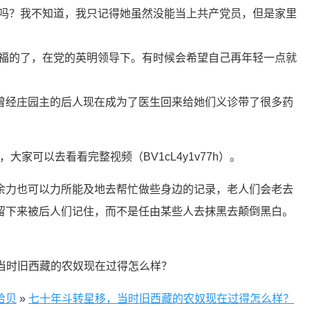
主吗？我不知道，我只记得她虽然没能当上共产党员，但是家里
幸福的了，在党的英明领导下。有时候会希望自己再年轻一点就
曾经庄园主的后人现在成为了医生回来给她们义诊带了很多药
大家可以去看看完整视频（BV1cL4y1v77h）。
余力也可以力所能及地去帮忙做些身边的记录，老人们会老去
留下来被后人们记住，而不是任由某些人去抹黑去颠倒黑白。
拾贝
»
七十年斗转星移，当时旧西藏的农奴现在过得怎么样？