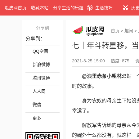
瓜皮网首页
收藏本站
分享生活的乐趣
生活技巧
历
分享到
首页
>
趣闻
>
分享到：
七十年斗转星移，当
QQ空间
2021-8-25 15:00
热度: 875
新浪微博
@浪里赤条小粗林:
B站一
腾讯微博
时的故事。
人人网
身为农奴的母亲生下她没
微信
幸运了。
更多
解放军告诉她的母亲从今
的碗外什么都没有，就这样一路