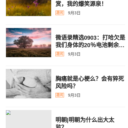
赏，我的爆笑源泉！
9月3日
趣闻
微语录精选0903：打哈欠是
我们身体的20％电池剩余警
告
9月3日
趣闻
胸痛就是心梗么？会有猝死
风险吗？
9月3日
趣闻
明朝|明朝为什么出大太
监？ ​​​