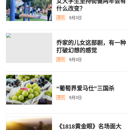
女大学生坚持街健两年会有
什么改变？
9月3日
趣闻
乔家的儿女这部剧，有一种
打破幻想的感觉
9月3日
趣闻
“葡萄界爱马仕”三国杀
9月3日
趣闻
《1818黄金眼》名场面大