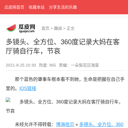
瓜皮网首页
收藏本站
分享生活的乐趣
首页
>
趣闻
>
正文
多镜头、全方位、360度记录大妈在客
厅骑自行车，节哀
2021-8-25 10:30
热度: 965
责编：一朵梨花压海棠
那个蓝色的肇事车根本看不到她，生命是把握在自己手
里的。
IOS链接
未经允许不得转载：
博海拾贝
»
多镜头、全方位、360