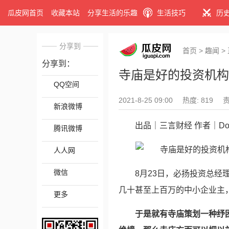
瓜皮网首页
收藏本站
分享生活的乐趣
生活技巧
历
分享到
首页
>
趣闻
>
分享到：
寺庙是好的投资机构
QQ空间
2021-8-25 09:00
热度: 819
新浪微博
出品｜三言财经 作者｜Dor
腾讯微博
人人网
微信
8月23日，必扬投资总
几十甚至上百万的中小企业主
更多
于是就有寺庙策划一种纾