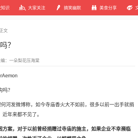
史知识
大家关注
搞笑幽默
美食分享
正文
吗？
责编：一朵梨花压海棠
Aemon
经理何河发微博称，如今寺庙香火大不如前，很多以前一出手就捐
，近年来都不见了。
困方案，对于以前曾经捐赠过寺庙的施主，如果企业不幸濒临