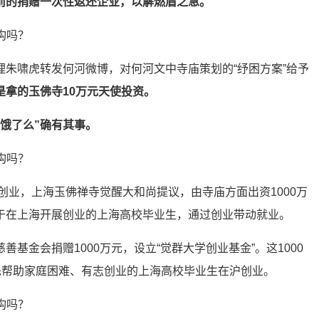
前的捐赠一次性返还企业，以解燃眉之急。
理朱啸虎转发何河微博，对何河文中寺庙策划的“纾困方案”给予
是拿的玉佛寺10万元天使投资。
饿了么”确有其事。
生创业，上海玉佛禅寺觉醒大和尚提议，由寺庙方面出资1000万
于在上海开展创业的上海高校毕业生，通过创业带动就业。
善基金会捐赠1000万元，设立“觉群大学创业基金”。这1000
优先帮助家庭困难、有志创业的上海高校毕业生在沪创业。