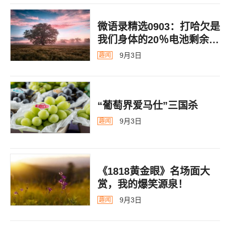
微语录精选0903：打哈欠是
我们身体的20％电池剩余警
告
9月3日
趣闻
“葡萄界爱马仕”三国杀
9月3日
趣闻
《1818黄金眼》名场面大
赏，我的爆笑源泉！
9月3日
趣闻