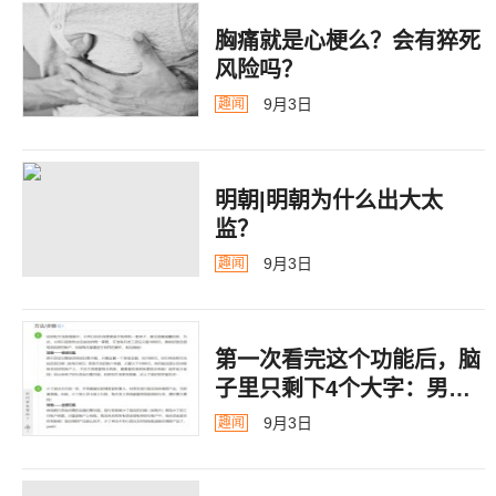
胸痛就是心梗么？会有猝死
风险吗？
9月3日
趣闻
明朝|明朝为什么出大太
监？ ​​​
9月3日
趣闻
第一次看完这个功能后，脑
子里只剩下4个大字：男德
银行
9月3日
趣闻