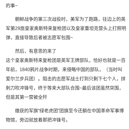
的事~
朝鲜战争的第三次战役时，美军为了跑路，往边上的英
军第29旅皇家奥斯特来复枪团以及皇家重坦克营头上打照明
弹，直接导致后者被志愿军包围~
然后，有意思的来了
这个皇家奥斯特来复枪团是英军王牌部队，恰好也就是一百
年前，1840鸦片战争时期，来侵略中国的部队，（当时叫
爱尔兰步兵团）。阻击的志愿军战士打到只剩下七个人，拼
刺刀吹冲锋号，终于等来大部队合围~最后该团虽然突围，
但是其第一营被全歼
缴获的军旗“绿老虎团”团旗至今还躺在中国革命军事博
物馆，旁边就放着那把冲锋号。