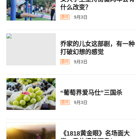
什么改变？
9月3日
趣闻
乔家的儿女这部剧，有一种
打破幻想的感觉
9月3日
趣闻
“葡萄界爱马仕”三国杀
9月3日
趣闻
《1818黄金眼》名场面大