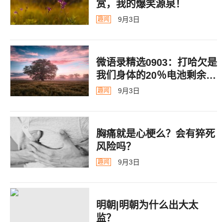
赏，我的爆笑源泉！
9月3日
趣闻
微语录精选0903：打哈欠是
我们身体的20％电池剩余警
告
9月3日
趣闻
胸痛就是心梗么？会有猝死
风险吗？
9月3日
趣闻
明朝|明朝为什么出大太
监？ ​​​