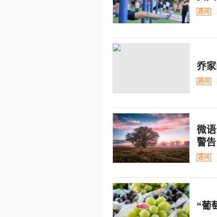
趣闻
乔家
趣闻
微语
警告
趣闻
“葡