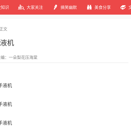
史知识
大家关注
搞笑幽默
美食分享
正文
液机
责编：一朵梨花压海棠