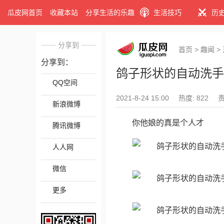
瓜皮网首页
收藏本站
分享生活的乐趣
生活技巧
历
分享到
首页
>
趣闻
>
分享到：
鸽子形状的自动洗手
QQ空间
2021-8-24 15:00
热度: 822
新浪微博
你他娘的真是个人才
腾讯微博
人人网
微信
更多