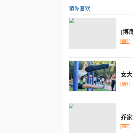
猜你喜欢
[博
趣闻
女大
趣闻
乔家
趣闻