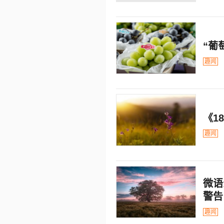
“葡
趣闻
《1
趣闻
微语
警告
趣闻