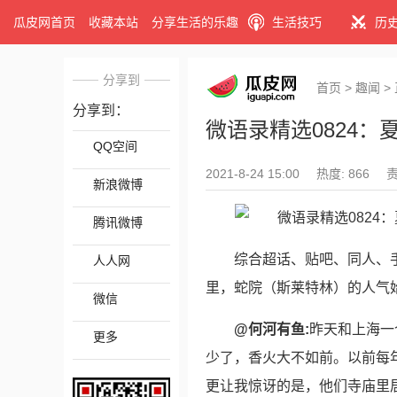
瓜皮网首页
收藏本站
分享生活的乐趣
生活技巧
历
分享到
首页
>
趣闻
>
分享到：
微语录精选0824
QQ空间
2021-8-24 15:00
热度: 866
新浪微博
腾讯微博
综合超话、贴吧、同人、
人人网
里，蛇院（斯莱特林）的人气始终
微信
@何河有鱼:
昨天和上海一
更多
少了，香火大不如前。以前每
更让我惊讶的是，他们寺庙里