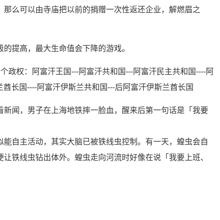
，那么可以由寺庙把以前的捐赠一次性返还企业，解燃眉之
级的提高，最大生命值会下降的游戏。
政权：阿富汗王国---阿富汗共和国---阿富汗民主共和国----阿
兰酋长国----阿富汗伊斯兰共和国---后阿富汗伊斯兰酋长国
看新闻，男子在上海地铁摔一脸血，醒来后第一句话是「我要
似能自主活动，其实大脑已被铁线虫控制。有一天，蝗虫会自
便让铁线虫钻出体外。蝗虫走向河流时好像在说「我要上班、