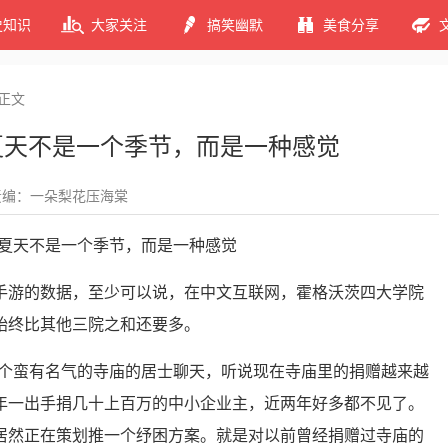
史知识
大家关注
搞笑幽默
美食分享
正文
：夏天不是一个季节，而是一种感觉
责编：一朵梨花压海棠
手游的数据，至少可以说，在中文互联网，霍格沃茨四大学院
比其他三院之和还要多。 ​​​
个蛮有名气的寺庙的居士聊天，听说现在寺庙里的捐赠越来越
年一出手捐几十上百万的中小企业主，近两年好多都不见了。
居然正在策划推一个纾困方案。就是对以前曾经捐赠过寺庙的