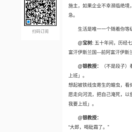
施主，如果企业不幸濒临绝境
急。
生活是唯一一个随着你等
扫码订阅
@宝树:
五十年间，历经七个
富汗伊斯兰国---前阿富汗伊斯
@银教授：
（不是段子）
上班」。
想起被铁线虫寄生的蝗虫，看
愿走向河流，把自己淹死，以
我要上班」。 ​​​
@银教授：
“大郎，喝砒霜了。”