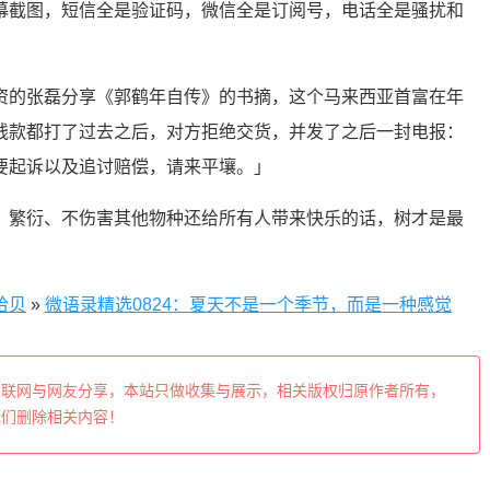
幕截图，短信全是验证码，微信全是订阅号，电话全是骚扰和
资的张磊分享《郭鹤年自传》的书摘，这个马来西亚首富在年
钱款都打了过去之后，对方拒绝交货，并发了之后一封电报：
要起诉以及追讨赔偿，请来平壤。」
、繁衍、不伤害其他物种还给所有人带来快乐的话，树才是最
拾贝
»
微语录精选0824：夏天不是一个季节，而是一种感觉
互联网与网友分享，本站只做收集与展示，相关版权归原作者所有，
我们删除相关内容！