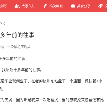
史知识
大家关注
搞笑幽默
美食分享
正文
多年前的往事
责编：一朵梨花压海棠
，我想起十多年前的往事。
还没毕业就创业了，在老的杭州东站盘下一个店面，做快餐+小
煲。
惊为天煲！因为那是我第一次吃蟹煲，当时感叹原来螃蟹还有比