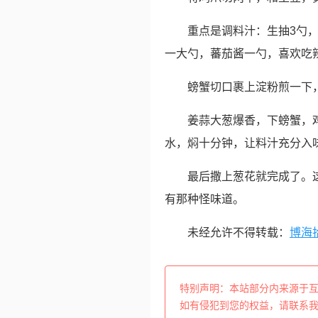
重点是调料汁：生抽3勺
一大勺，蕃茄酱一勺，喜欢吃
螃蟹切口裹上淀粉煎一下
姜蒜大葱爆香，下螃蟹，
水，焖十分钟，让料汁充分入
最后撒上葱花就完成了。
有那种怪味道。
未经允许不得转载：
博海
特别声明：本站部分内来源于
如有侵犯到您的权益，请联系