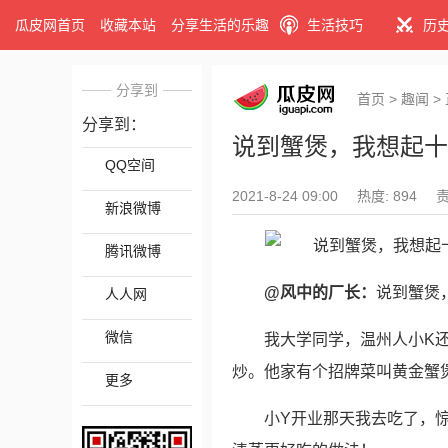
瓜皮网首页
收藏本站
分享生活的乐趣
生活技巧
历
分享到
首页
>
趣闻
>
分享到：
说到蟹煲，我想起十
QQ空间
2021-8-24 09:00
热度: 894
新浪微博
腾讯微博
@风中的厂长：
说到蟹煲
人人网
微信
我大学同学，温州人小K
炒。他家有个招牌菜叫黄金蟹
更多
小Y开业那天我去吃了，