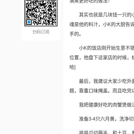
清蒸更好吃的做法！
其实也就是几块钱一只的
魂是他的料汁，小K的大厨告
扫码订阅
手的。
小K的饭店刚开始生意不
位置，他盘下这家店的时候，
哈]
最后，我建议大家少吃外面
题，靠重口味掩盖。而且吃完
我把健康好吃的肉蟹煲做
准备3-4只六月黄，洗净
将鸡爪切两半，和土豆，