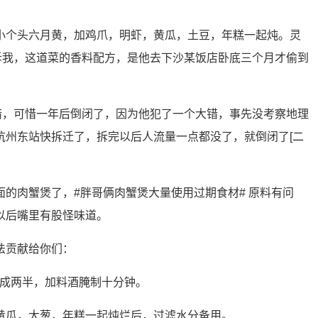
小个头六月黄，加鸡爪，明虾，黄瓜，土豆，年糕一起炖。灵
诉我，这道菜的香料配方，是他去下沙某饭店卧底三个月才偷到
错，可惜一年后倒闭了，因为他犯了一个大错，事先没考察地理
杭州东站快拆迁了，拆完以后人流量一点都没了，就倒闭了[二
的肉蟹煲了，#胖哥俩肉蟹煲大量使用过期食材# 原料有问
以后嘴里有股怪味道。
法贡献给你们：
切成两半，加料酒腌制十分钟。
黄瓜，大葱，年糕一起炖烂后，过滤水分备用。