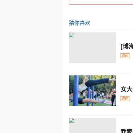
猜你喜欢
[博
趣闻
女大
趣闻
乔家