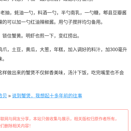
，老抽，蚝油一勺，料酒一勺，半勺南乳，一勺糖，郫县豆瓣酱
辣的可以加一勺红油辣椒酱。用勺子搅拌均匀备用。
，锁住蟹黄。明虾也煎一下，变红捞出。
鸡爪，土豆，黄瓜，大葱，年糕，加入调好的料汁，加300毫升
味。
这样做出来的蟹煲不仅鲜香美味，汤汁下饭，吃完嘴里也不会
拾贝
»
说到蟹煲，我想起十多年前的往事
互联网与网友分享，本站只做收集与展示，相关版权归原作者所有，
我们删除相关内容！