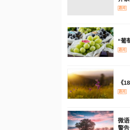
趣闻
“葡
趣闻
《1
趣闻
微语
警告