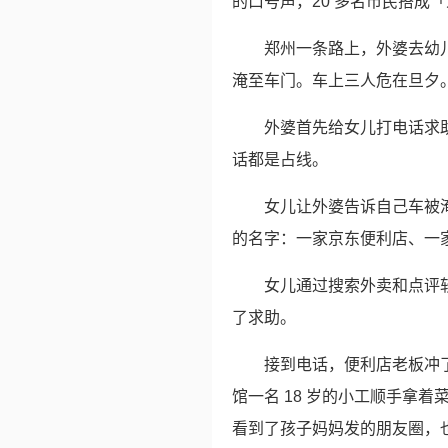
的口号声，20 多名市民搭成
郑州一条路上，外婆去幼
淹至车门。车上三人危在旦夕
外婆首先给女儿打电话求
话都是占线。
女儿让外婆告诉自己车被
的名字：一家京东便利店、一
女儿通过搜索外卖和点评
了求助。
接到电话，便利店老板冲
馆一名 18 岁的小工顺手拿
看到了孩子妈妈发的朋友圈，