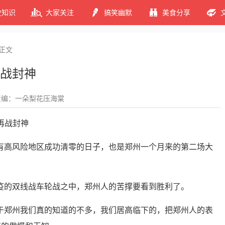
史知识
大家关注
搞笑幽默
美食分享
正文
战封神
责编：一朵梨花压海棠
有高风险地区成功清零的日子，也是郑州一个月来的第二场大
疫的双线战车轮战之中，郑州人的苦撑要看到胜利了。
于郑州我们真的知道的不多，我们居高临下的，把郑州人的表