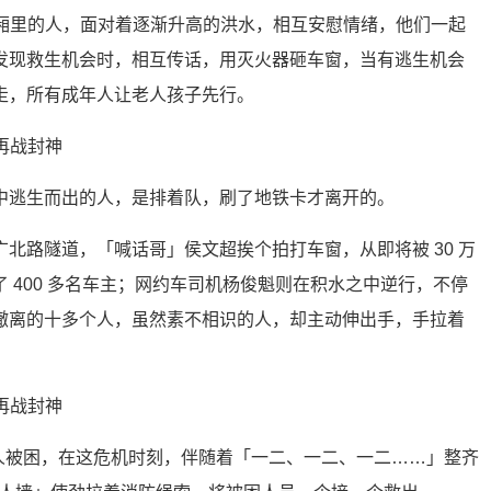
车厢里的人，面对着逐渐升高的洪水，相互安慰情绪，他们一起
发现救生机会时，相互传话，用灭火器砸车窗，当有逃生机会
走，所有成年人让老人孩子先行。
中逃生而出的人，是排着队，刷了地铁卡才离开的。
北路隧道，「喊话哥」侯文超挨个拍打车窗，从即将被 30 万
 400 多名车主；网约车司机杨俊魁则在积水之中逆行，不停
撤离的十多个人，虽然素不相识的人，却主动伸出手，手拉着
 人被困，在这危机时刻，伴随着「一二、一二、一二……」整齐