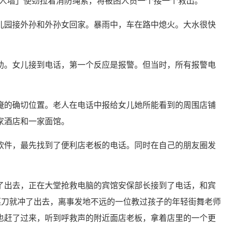
「人墙」使劲拉着消防绳索，将被困人员一个接一个救出。
儿园接外孙和外孙女回家。暴雨中，车在路中熄火。大水很快
。
助。女儿接到电话，第一个反应是报警。但当时，所有报警电
淹的确切位置。老人在电话中报给女儿她所能看到的周围店铺
家酒店和一家面馆。
软件，最先找到了便利店老板的电话。同时在自己的朋友圈发
了出去，正在大堂抢救电脑的宾馆安保部长接到了电话，和宾
着菜刀就冲了出去，离事发地不远的一位教过孩子的年轻街舞老师
也赶了过来，听到呼救声的附近面店老板，拿着店里的一个更