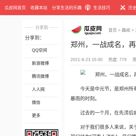
瓜皮网首页
收藏本站
分享生活的乐趣
生活技巧
历
分享到
首页
>
趣闻
>
分享到：
郑州，一战成名，再
QQ空间
2021-8-23 15:00
热度: 779
新浪微博
腾讯微博
今天是中元节，是郑州所
人人网
暴雨的时刻。
微信
过去的一个月，在先涝后
更多
对于我们很多人来说，关