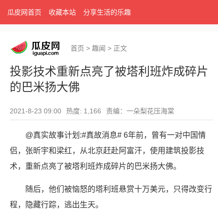
瓜皮网首页
收藏本站
分享生活的乐趣
首页
>
趣闻
>
正文
投影技术重新点亮了被塔利班炸成碎片
的巴米扬大佛
2021-8-23 09:00
热度: 1,166
责编：一朵梨花压海棠
@真实故事计划:#真故消息# 6年前，曾有一对中国情
侣，张昕宇和梁红，从北京赶赴阿富汗，使用建筑投影技
术，重新点亮了被塔利班炸成碎片的巴米扬大佛。
随后，他们被恼怒的塔利班悬赏十万美元，只得改变行
程，隐藏行踪，逃出生天。