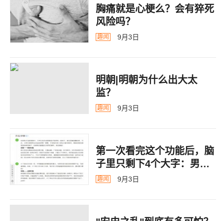
胸痛就是心梗么？会有猝死
风险吗？
9月3日
趣闻
明朝|明朝为什么出大太
监？ ​​​
9月3日
趣闻
第一次看完这个功能后，脑
子里只剩下4个大字：男德
银行
9月3日
趣闻