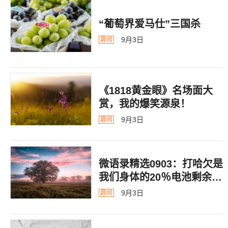
“葡萄界爱马仕”三国杀
9月3日
趣闻
《1818黄金眼》名场面大
赏，我的爆笑源泉！
9月3日
趣闻
微语录精选0903：打哈欠是
我们身体的20％电池剩余警
告
9月3日
趣闻