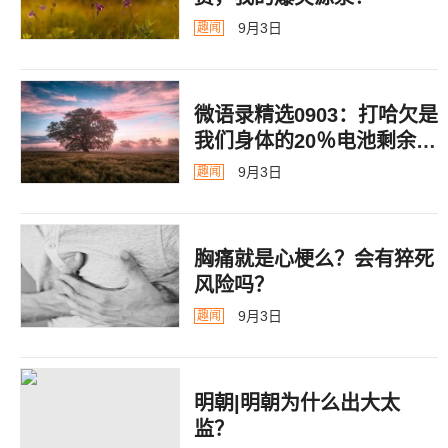
9月3日
趣闻
微语录精选0903：打哈欠是
我们身体的20％电池剩余警
告
9月3日
趣闻
胸痛就是心梗么？会有猝死
风险吗？
9月3日
趣闻
明朝|明朝为什么出大太
监？ ​​​