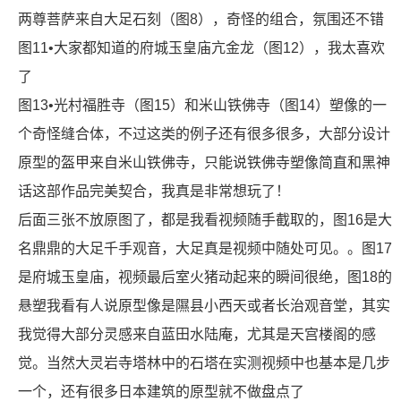
两尊菩萨来自大足石刻（图8），奇怪的组合，氛围还不错
图11•大家都知道的府城玉皇庙亢金龙（图12），我太喜欢
了
图13•光村福胜寺（图15）和米山铁佛寺（图14）塑像的一
个奇怪缝合体，不过这类的例子还有很多很多，大部分设计
原型的盔甲来自米山铁佛寺，只能说铁佛寺塑像简直和黑神
话这部作品完美契合，我真是非常想玩了！
后面三张不放原图了，都是我看视频随手截取的，图16是大
名鼎鼎的大足千手观音，大足真是视频中随处可见。。图17
是府城玉皇庙，视频最后室火猪动起来的瞬间很绝，图18的
悬塑我看有人说原型像是隰县小西天或者长治观音堂，其实
我觉得大部分灵感来自蓝田水陆庵，尤其是天宫楼阁的感
觉。当然大灵岩寺塔林中的石塔在实测视频中也基本是几步
一个，还有很多日本建筑的原型就不做盘点了