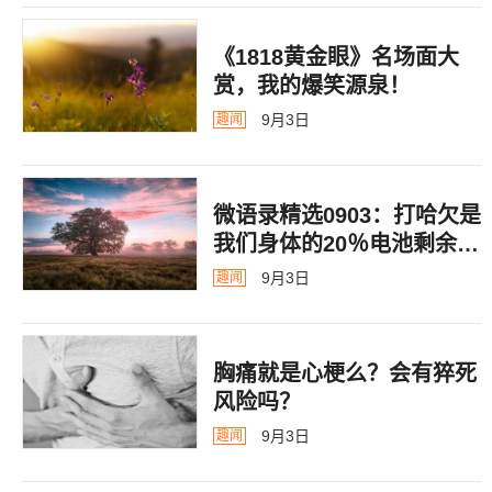
《1818黄金眼》名场面大
赏，我的爆笑源泉！
9月3日
趣闻
微语录精选0903：打哈欠是
我们身体的20％电池剩余警
告
9月3日
趣闻
胸痛就是心梗么？会有猝死
风险吗？
9月3日
趣闻