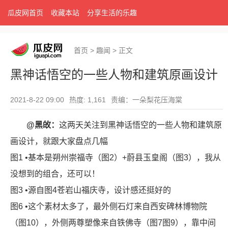
瓜皮网首页
收藏本站
分享生活的乐趣
首页
>
趣闻
>
正文
黑神话悟空的一些人物和建筑原画设计
2021-8-22 09:00
热度: 1,161
责编：一朵梨花压海棠
@黑敀：
这两天关注到黑神话悟空的一些人物和建筑原
画设计，就跟大家盘点几幅
图1 •基本是朔州崇福寺（图2）+蔚县玉皇阁（图3），我从
没想到的组合，还可以！
图3 •源自图4苍岩山福庆寺，设计感还挺好的
图6 •这个素材太多了，最外侧石灯来自西安碑林博物院
（图10），外侧两尊塑像来自铁佛寺（图7图9），靠中间