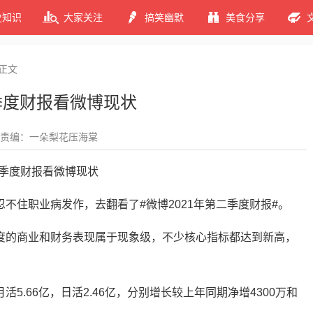
史知识
大家关注
搞笑幽默
美食分享
正文
二季度财报看微博现状
责编：一朵梨花压海棠
忍不住职业病发作，去翻看了#微博2021年第二季度财报#。
度的商业和财务表现属于现象级，不少核心指标都达到新高，
5.66亿，日活2.46亿，分别增长较上年同期净增4300万和