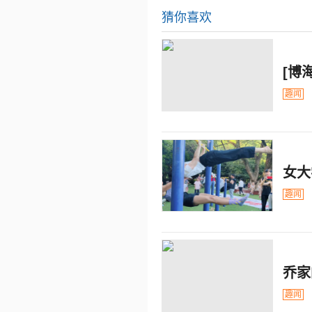
猜你喜欢
[博
趣闻
女大
趣闻
乔家
趣闻