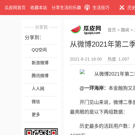
瓜皮网首页
收藏本站
分享生活的乐趣
生活技巧
历
分享到
首页
>
趣闻
>
分享到：
从微博2021年第
QQ空间
2021-8-21 18:00
热度: 1,097
新浪微博
腾讯微博
@一玶海岸：
本金融狗又
人人网
微信
开门见山来说，微博二季
最亮眼的是以下两组数据：
更多
历史最多的活跃用户数：月活