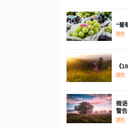
“葡
趣闻
《1
趣闻
微语
警告
趣闻