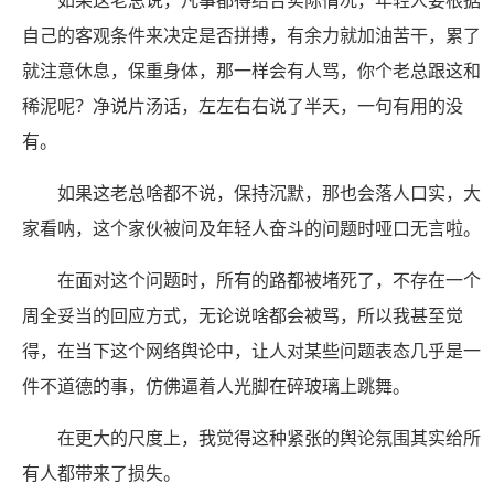
如果这老总说，凡事都得结合实际情况，年轻人要根据
自己的客观条件来决定是否拼搏，有余力就加油苦干，累了
就注意休息，保重身体，那一样会有人骂，你个老总跟这和
稀泥呢？净说片汤话，左左右右说了半天，一句有用的没
有。
如果这老总啥都不说，保持沉默，那也会落人口实，大
家看呐，这个家伙被问及年轻人奋斗的问题时哑口无言啦。
在面对这个问题时，所有的路都被堵死了，不存在一个
周全妥当的回应方式，无论说啥都会被骂，所以我甚至觉
得，在当下这个网络舆论中，让人对某些问题表态几乎是一
件不道德的事，仿佛逼着人光脚在碎玻璃上跳舞。
在更大的尺度上，我觉得这种紧张的舆论氛围其实给所
有人都带来了损失。