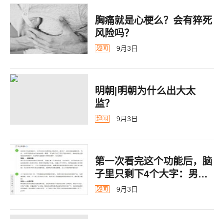
胸痛就是心梗么？会有猝死
风险吗？
9月3日
趣闻
明朝|明朝为什么出大太
监？ ​​​
9月3日
趣闻
第一次看完这个功能后，脑
子里只剩下4个大字：男德
银行
9月3日
趣闻