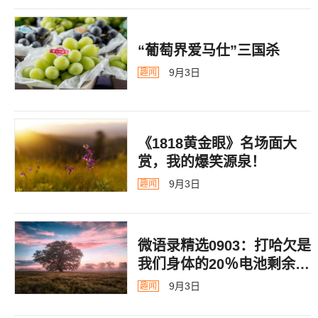
“葡萄界爱马仕”三国杀
9月3日
趣闻
《1818黄金眼》名场面大
赏，我的爆笑源泉！
9月3日
趣闻
微语录精选0903：打哈欠是
我们身体的20％电池剩余警
告
9月3日
趣闻