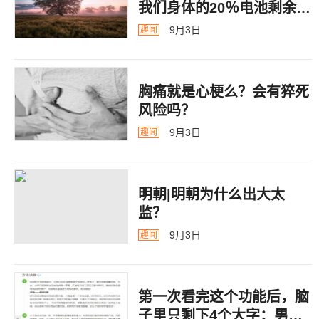
我们身体的20％电池剩余警
告
9月3日
趣闻
胸痛就是心梗么？会有猝死
风险吗？
9月3日
趣闻
明朝|明朝为什么出大太
监？ ​​​
9月3日
趣闻
第一次看完这个功能后，脑
子里只剩下4个大字：男德