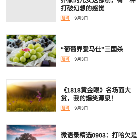
乔家的儿女这部剧，有一种
打破幻想的感觉
9月3日
趣闻
“葡萄界爱马仕”三国杀
9月3日
趣闻
《1818黄金眼》名场面大
赏，我的爆笑源泉！
9月3日
趣闻
微语录精选0903：打哈欠是