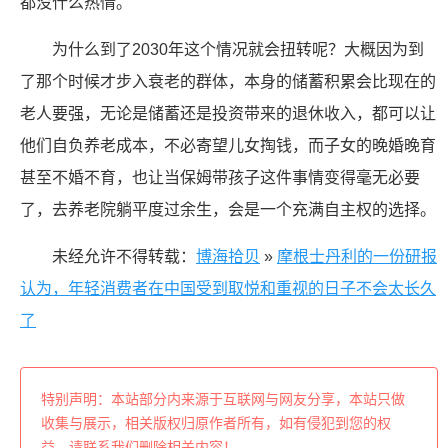
都没什么热情。
为什么到了2030年这个情况就会扭转呢？大概因为到
了那个时候才步入衰老的群体，本身的储蓄积累会比现在的
老人要强，无论是储蓄还是投资带来的退休收入，都可以让
他们自负养老成本，不必寄望儿女掏钱，而子女的晚婚晚育
甚至不婚不育，也让当保姆带孩子这件事情变得毫无必要
了，去养老院躺平度过余生，会是一个充满自主权的选择。
未经允许不得转载：
博海拾贝
»
摩根士丹利的一份研报
认为，年轻消费者在中国受到取悦和重视的日子不会太长久
了
特别声明：本站部分内来源于互联网与网友分享，本站只做
收集与展示，相关版权归原作者所有，如有侵犯到您的权
益，请联系我们删除相关内容！