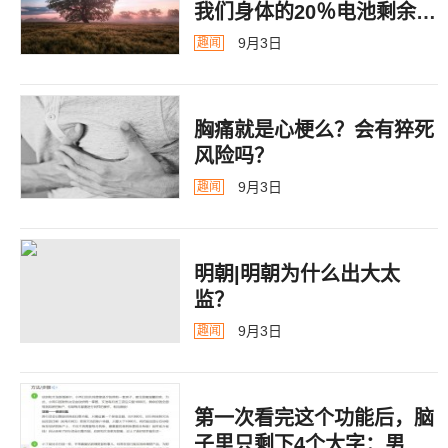
我们身体的20％电池剩余警
告
9月3日
趣闻
胸痛就是心梗么？会有猝死
风险吗？
9月3日
趣闻
明朝|明朝为什么出大太
监？ ​​​
9月3日
趣闻
第一次看完这个功能后，脑
子里只剩下4个大字：男德