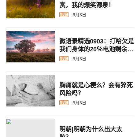
赏，我的爆笑源泉！
9月3日
趣闻
微语录精选0903：打哈欠是
我们身体的20％电池剩余警
告
9月3日
趣闻
胸痛就是心梗么？会有猝死
风险吗？
9月3日
趣闻
明朝|明朝为什么出大太