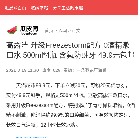
瓜皮网首页
收藏本站
分享生活的乐趣
首页
>
趣闻
>
正文
高露洁 升级Freezestorm配方 0酒精漱
口水 500ml*4瓶 含氟防蛀牙 49.9元包邮
2021-8-19 11:30
热度: 825
责编：一朵梨花压海棠
天猫超市99.9元，下单立减30元，可领20元优惠券，
实付49.9元到手，规格是500ml*4瓶。这款高露洁漱口水，
采用升级Freezestorm配方，特别添加了青柠檬提取物，0酒
精不刺激，能消除约99.9%的口腔细菌，可有效预防蛀牙、
长效口气清新，12小时长效冰爽。