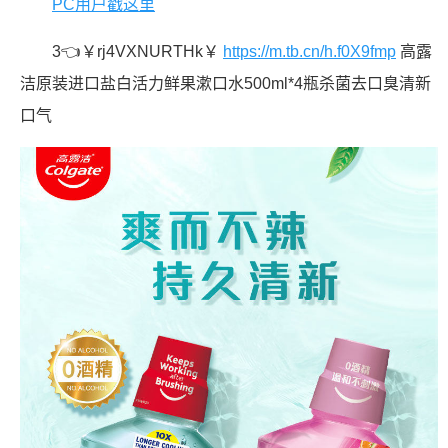
PC用户戳这里
3👈￥rj4VXNURTHk￥
https://m.tb.cn/h.f0X9fmp
高露
洁原装进口盐白活力鲜果漱口水500ml*4瓶杀菌去口臭清新
口气