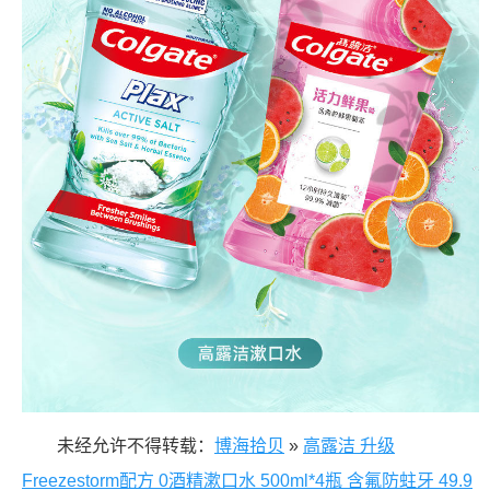
未经允许不得转载：
博海拾贝
»
高露洁 升级
Freezestorm配方 0酒精漱口水 500ml*4瓶 含氟防蛀牙 49.9