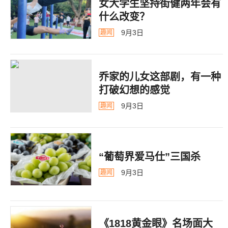
女大学生坚持街健两年会有
什么改变？
9月3日
趣闻
乔家的儿女这部剧，有一种
打破幻想的感觉
9月3日
趣闻
“葡萄界爱马仕”三国杀
9月3日
趣闻
《1818黄金眼》名场面大