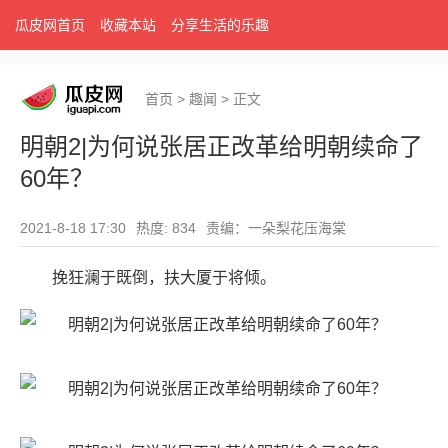
瓜皮网首页
收藏本站
分享生活的乐趣
首页
>
趣闻
>
正文
明朝2|为何说张居正改革给明朝续命了
60年？
2021-8-18 17:30
热度: 834
责编：一朵梨花压海棠
挽狂澜于既倒，扶大厦于将倾。 ​​​