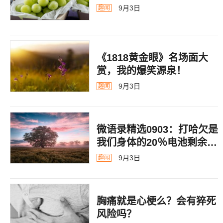
9月3日
趣闻
《1818黄金眼》名场面大
赏，我的爆笑源泉！
9月3日
趣闻
微语录精选0903：打哈欠是
我们身体的20％电池剩余警
告
9月3日
趣闻
胸痛就是心梗么？会有猝死
风险吗？