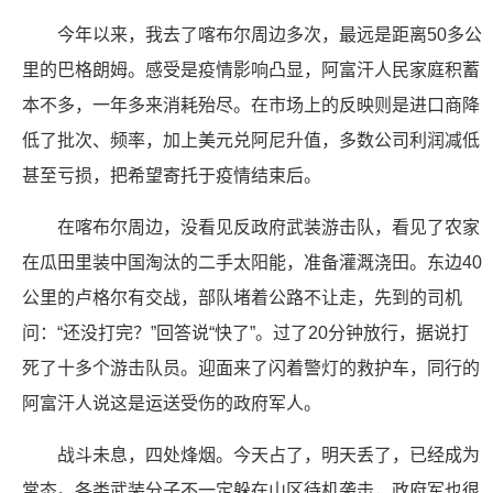
今年以来，我去了喀布尔周边多次，最远是距离50多公
里的巴格朗姆。感受是疫情影响凸显，阿富汗人民家庭积蓄
本不多，一年多来消耗殆尽。在市场上的反映则是进口商降
低了批次、频率，加上美元兑阿尼升值，多数公司利润减低
甚至亏损，把希望寄托于疫情结束后。
在喀布尔周边，没看见反政府武装游击队，看见了农家
在瓜田里装中国淘汰的二手太阳能，准备灌溉浇田。东边40
公里的卢格尔有交战，部队堵着公路不让走，先到的司机
问：“还没打完？”回答说“快了”。过了20分钟放行，据说打
死了十多个游击队员。迎面来了闪着警灯的救护车，同行的
阿富汗人说这是运送受伤的政府军人。
战斗未息，四处烽烟。今天占了，明天丢了，已经成为
常态。各类武装分子不一定躲在山区待机袭击，政府军也很