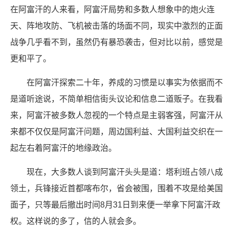
在阿富汗的人来看，阿富汗局势和多数人想象中的炮火连
天、阵地攻防、飞机被击落的场面不同，现实中激烈的正面
战争几乎看不到，虽然仍有暴恐袭击，但对比以前，感觉是
更和平了。
在阿富汗探索二十年，养成的习惯是以事实为依据而不
是道听途说，不简单相信街头议论和信息二道贩子。在我看
来，阿富汗被多数人忽视的一个特点是主弱客强，阿富汗从
来都不仅仅是阿富汗问题，周边国利益、大国利益交织在一
起左右着阿富汗的地缘政治。
现在，大多数人谈到阿富汗头头是道：塔利班占领八成
领土，兵锋接近首都喀布尔，省会被围，围着不攻是给美国
面子，只等最后撤出时间8月31日到来便一举拿下阿富汗政
权。这样说的多了，信的人就会多。