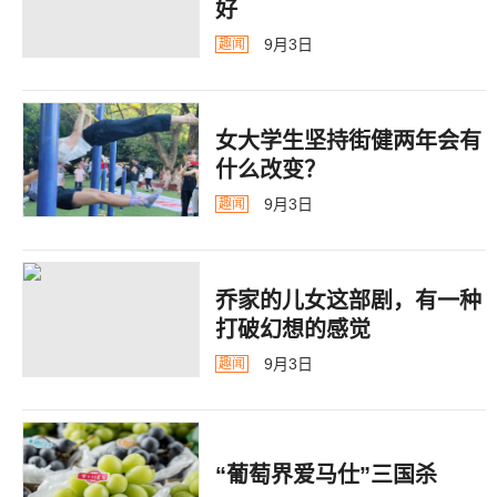
好
9月3日
趣闻
女大学生坚持街健两年会有
什么改变？
9月3日
趣闻
乔家的儿女这部剧，有一种
打破幻想的感觉
9月3日
趣闻
“葡萄界爱马仕”三国杀