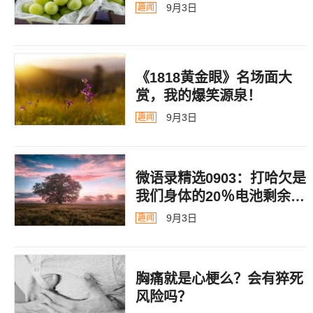
9月3日
趣闻
《1818黄金眼》名场面大
赏，我的爆笑源泉！
9月3日
趣闻
微语录精选0903：打哈欠是
我们身体的20％电池剩余警
告
9月3日
趣闻
胸痛就是心梗么？会有猝死
风险吗？