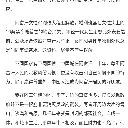
门、军警、居民面对与过去完全不同的生活，还在慢慢适
应。
阿富汗女性得到很大程度解放，塔利班套在女性头上的
16条禁令随着它的垮台消失，年轻一代女生思想比外表要超
前，公众场合依然注重行为举止，女性和男性单独相处也总
是叫同事烧茶水、送资料，尽量不产生误解。
不同国家有不同国情，中国城在阿富汗二十年，尊重阿
富汗人民的宗教风俗习惯，更没有攻击和自己习惯不同的行
为，除了赢得尊重外，中国人还成为阿富汗居民的好朋友。
我在阿富汗跑的地方多了，听的事情也多，慢慢发现政
府并不是一根筋非要消灭反政府武装。阿富汗周边大片的雪
山、沙漠和高原，几千年来就是封闭的部落社会，自成一
体，和城市生活几乎风马牛不相及，而且财力也不允许，何