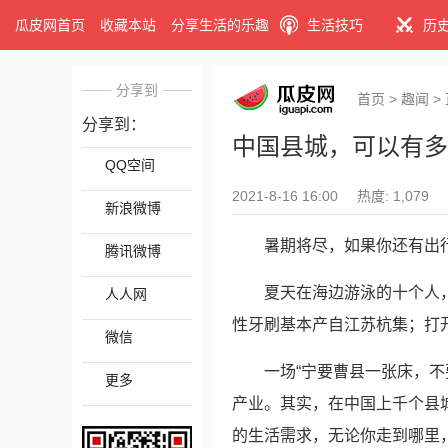
瓜皮网首页
收藏本站
分享生活的乐趣
生活技巧
历
分享到
首页
>
趣闻
>
分享到：
中国县城，可以有多
QQ空间
2021-8-16 16:00
热度: 1,079
新浪微博
暑期将尽，如果你还有出
腾讯微博
夏天在海边游泳的十个人
人人网
性牙刷基本产自江苏杭集；打
微信
一场“宁要曹县一张床，
更多
产业。其实，在中国上千个县
的生活需求，无论你走到哪里