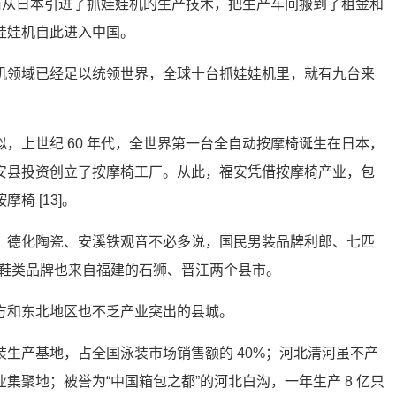
厂商从日本引进了抓娃娃机的生产技术，把生产车间搬到了租金和
娃娃机自此进入中国。
机领域已经足以统领世界，全球十台抓娃娃机里，就有九台来
，上世纪 60 年代，全世界第一台全自动按摩椅诞生在日本，
安县投资创立了按摩椅工厂。从此，福安凭借按摩椅产业，包
椅 [13]。
，德化陶瓷、安溪铁观音不必多说，国民男装品牌利郎、七匹
两大鞋类品牌也来自福建的石狮、晋江两个县市。
方和东北地区也不乏产业突出的县城。
生产基地，占全国泳装市场销售额的 40%；河北清河虽不产
集聚地；被誉为“中国箱包之都”的河北白沟，一年生产 8 亿只