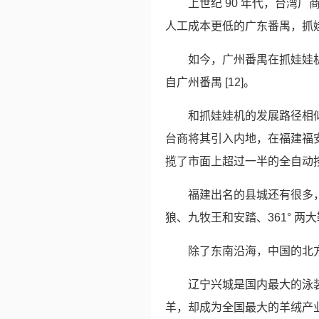
上世纪 90 年代，台湾
人工成本更低的广东番禺，抓
如今，广州番禺在抓娃娃
自广州番禺 [12]。
和抓娃娃机的发展路径相似
台商将其引入内地，在福建福
揽了市面上超过一半的全自动按摩
福建出名的县城还有很多
狼、九牧王和安踏、361° 
除了东南沿海，中国的北
辽宁兴城是国内最大的泳装
羊，却成为全国最大的羊绒产业