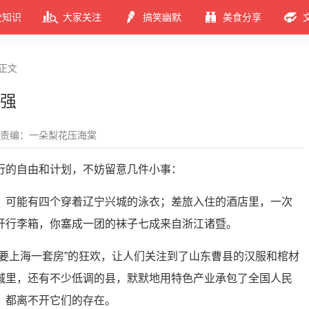
史知识
大家关注
搞笑幽默
美食分享
正文
强
责编：一朵梨花压海棠
行的自由和计划，不妨留意几件小事：
，可能有四个穿着辽宁兴城的泳衣；差旅入住的酒店里，一次
开行李箱，你塞成一团的袜子七成来自浙江诸暨。
不要上海一套房”的狂欢，让人们关注到了山东曹县的汉服和棺材
城里，还有不少低调的县，默默地用特色产业承包了全国人民
，都离不开它们的存在。