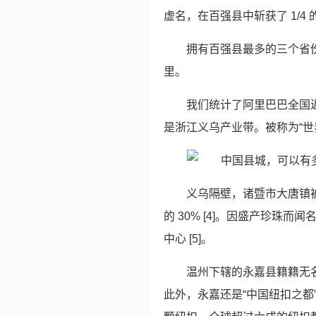
虚名，在百强县中斩获了 1/4
拥有百强县最多的三个省
里。
我们统计了阿里巴巴全国近
是浙江义乌产业带。被称为“世
义乌隔壁，诸暨市大唐镇被
的 30% [4]。因盛产珍
中心 [5]。
温州下辖的永嘉县籍籍无
此外，永嘉还是“中国纽扣之都”