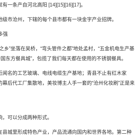
自河北高阳 [14][15][16][17]。
地级市沧州，下辖的每个县市都有一块金字产业招牌。
之乡”坐落在吴桥，“弯头管件之都”地处孟村，“五金机电生产基
中国东方餐具城”，包揽了我们每天都在使用的不锈钢餐具。
近闻名的工艺玻璃、电线电缆生产基地；青县不止有红木家
的幕后代工厂集散地，美妆博主人手一套的“沧州化妆刷”正是来
响，可以分成两种形式。
在县城里形成特色产业，产品流通向国内和世界各地。第二种