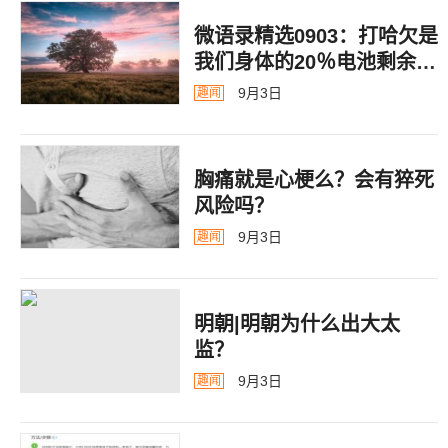
微语录精选0903：打哈欠是
我们身体的20％电池剩余警
告
9月3日
趣闻
胸痛就是心梗么？会有猝死
风险吗？
9月3日
趣闻
明朝|明朝为什么出大太
监？ ​​​
9月3日
趣闻