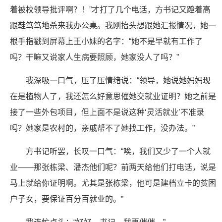
着被校领导批评啊？！”才打了几个电话，方书记又蹬着高
跟鞋笃笃地杀来我办公桌。我刚抬头想跟她汇报情况，她一
根手指戳到屏幕上王小妹的名字：“她不是早就有工作了
吗？干嘛又说家人生病要照顾，她家没人了吗？”
我深吸一口气，压了压情绪说：“领导，她说她妈妈现
在是植物人了，我还怎么好意思催她交就业证明？她之前是
接了一些外包项目，但上面不是说这种‘灵活就业’不准录
吗？她家是农村的，亲戚帮不了她找工作，没办法。”
方书记听罢，长叹一口气：“唉，我们又少了一个人就
业——那张栋梁、潘杰他们呢？前两天给他们打电话，说是
马上就给你证明啊。尤其是张栋梁，他可是建档立卡的贫困
户子女，要保证百分百就业的。”