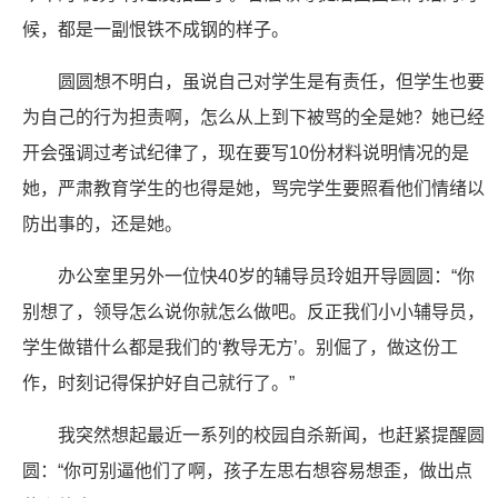
候，都是一副恨铁不成钢的样子。
圆圆想不明白，虽说自己对学生是有责任，但学生也要
为自己的行为担责啊，怎么从上到下被骂的全是她？她已经
开会强调过考试纪律了，现在要写10份材料说明情况的是
她，严肃教育学生的也得是她，骂完学生要照看他们情绪以
防出事的，还是她。
办公室里另外一位快40岁的辅导员玲姐开导圆圆：“你
别想了，领导怎么说你就怎么做吧。反正我们小小辅导员，
学生做错什么都是我们的‘教导无方’。别倔了，做这份工
作，时刻记得保护好自己就行了。”
我突然想起最近一系列的校园自杀新闻，也赶紧提醒圆
圆：“你可别逼他们了啊，孩子左思右想容易想歪，做出点