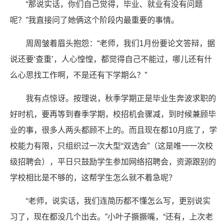
“那说实话，你们自己觉得，毕业、就业有没有问题
呢？”我直接问了她俩这个阶段内最重要的事情。
周周皱着眉头抱怨：“老师，我们1月份要论文答辩，据
说还要‘查重’，人心惶惶，都觉得自己不能过，哪儿还有什
么心思找工作啊，不是还有下学期么？”
我有点惊讶。按理说，秋季学期正是毕业生奔波求职的
好时机，要再等到春季学期，校招机会骤减，到时候兼顾毕
业的事，很多人两头都顾不上的。而且现在都10月底了，学
校能力有限，只组织过一次大型“双选会”（这是唯一一次校
级招聘会），平日只鼓励学生参加网络招聘会，资源跟别的
学校相比是不够的，这帮学生怎么就不着急呢？
“老师，说实话，我们连简历都不懂怎么写，更别说实
习了，现在都没几个出去。”小叶子撅撅嘴，“还有，上次老