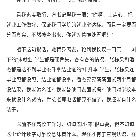
我连忙点头：“好好，书记，我再催催。”
看我态度敷衍，方书记瞪我一眼：“你啊，上点心，把
就业工作做好，保证我们学院的就业率达标。而且一定要百
分百真实，不然被查出来，你就等着挨处置吧！”
撂下这句狠话，她转身离去，轮到我长叹一口气——剩
下的“未就业”学生都是硬骨头，各有各的情况。张栋梁和潘
杰都是达不到毕业条件拿结业证的“中升本”学生，张栋梁连
毕业照都没照、结业证都没拿，潘杰晃晃荡荡面试两个月都
没结果，我能怎么催？我能替他们去面试吗？他们对学校本
来就没什么感情，肯接老师电话都算不错了，我还能有什么
法子。
以前不在高校工作时，知道“就业率”很重要，但不知道
这个统计数字对学校意味着什么。现在才有了直观认识：在