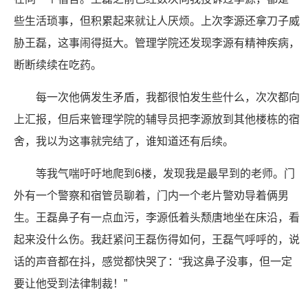
些生活琐事，但积累起来就让人厌烦。上次李源还拿刀子威
胁王磊，这事闹得挺大。管理学院还发现李源有精神疾病，
断断续续在吃药。
每一次他俩发生矛盾，我都很怕发生些什么，次次都向
上汇报，但后来管理学院的辅导员把李源放到其他楼栋的宿
舍，我以为这事就完结了，谁知道还有后续。
等我气喘吁吁地爬到6楼，发现我是最早到的老师。门
外有一个警察和宿管员聊着，门内一个老片警劝导着俩男
生。王磊鼻子有一点血污，李源低着头颓唐地坐在床沿，看
起来没什么伤。我赶紧问王磊伤得如何，王磊气呼呼的，说
话的声音都在抖，感觉都快哭了：“我这鼻子没事，但一定
要让他受到法律制裁！”