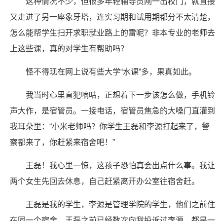
这种情况不少，但很多年轻辅导员刚一出校门，就直接
又走进了另一座象牙塔，连实习期和试用期都分不太清楚，
怎么能帮学生扫开求职就业路上的雷呢？非本专业的老师去
上这些课，真的对学生有帮助吗？
怪不得现在网上说有些大学“水课”多，果真如此。
我当时心里直犯嘀咕，正想着下一步该怎么做，手机铃
声大作，是宿管员。一接电话，宿管员焦急的大嗓门直灌到
我耳朵里：“小米老师吗？你学生王磊和李源打起来了，警
察都来了，你赶紧来宿舍吧！”
王磊！我心里一惊，这孩子恐怕真会出点什么事。我让
两个女生先回去休息，自己赶紧离开办公室往宿舍赶。
王磊是我的学生，李源是管理学院的学生，他们之前住
在同一个宿舍。王磊之前已经数次向我投诉过李源，都是一