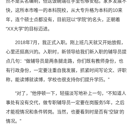
然不是实名编制，但这饭碗端在手里也够安稳。家乡发展不
快，这所本市唯一的本科院校，从大专升格为本科的10来
年，连个硕士点都没有，目前冠以“学院”的名头，正朝着
“XX大学”的目标迈进。
2018年7月，我正式入职。刚上班几天就又开始放假，
心里还挺高兴的。入职时，新领导给我们新入职的辅导员提
点几句：“做辅导员是两条腿走路，你们既有教师身份，也
有行政身份，一定要注重自我发展，抓紧时间写论文、评职
称，能读博就读博，学校也很支持你们提升学历。”
“对了，”他停顿一下，轻描淡写地补上一句，“不知道人
事处有没有交代，做专职辅导员一定要在岗服务5年，之后
才能视情况和条件转岗。当然，也要看到时是否有‘空缺’的
情况。”