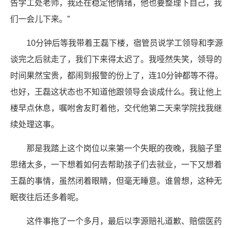
告学工处老师，我还在稳定他情绪，他也要整理下自己，我
们一会儿下来。”
10分钟后等我带着王磊下楼，宿管员说学工领导和李源
谈完之后就走了，我们下来得太迟了。我哑然失笑，领导的
时间果然宝贵，都闹到报警的份上了，连10分钟都等不得。
也好，王磊这状态也不知道他跟领导会谈成什么。我让他上
楼早点休息，嘱咐舍友盯着他，交代他第二天来学院找我继
续处理这事。
那是我踏上这个岗位以来第一个失眠的夜晚，我脑子里
思绪太多，一下想着如何去帮助孩子们去就业，一下又想着
王磊的事情，虽然闭着眼睛，但毫无睡意。谁曾想，这种无
眠夜往后还多着呢。
这件事拖了一个多月，最后以李源赔礼道歉、赔偿医药