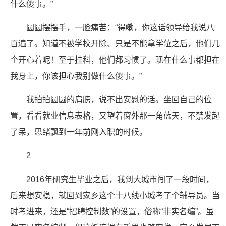
什么傻事。”
圆圆摆摆手，一脸痛苦：“得嘞，你这话领导给我说八
百遍了。知道不被学校开除、只是不能拿学位之后，他们几
个开心着呢！至于挂科，他们都习惯了。现在什么事都担在
我身上，你该担心我别做什么傻事。”
我拍拍圆圆的肩膀，说不出安慰的话。坐回自己的位
置，看看就业信息表格，又望着窗外那一角蓝天，不禁发起
了呆，思绪飘到一年前刚入职的时候。
2
2016年研究生毕业之后，我到大城市闯了一段时间，
后来想安稳，就回到家乡这个十八线小城考了个辅导员。当
时考进来，还是“招聘控制数”的设置，俗称“非实名编”。虽