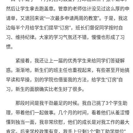
然后让学生拿去跑盖章。管章的老师估计没见过这么厚的申
请单，又退回来说“一次最多申请两周的教室”。于是，我这
边每半个月给学生们提早“订房”，班长们督促同学按时自
习、维持纪律。大家的学习气氛还不错，慢慢也形成了习
惯。
紧接着，我还让上一届的优秀学生来给同学们答疑解
惑。渐渐地，新生们的班主任也重视起来，有些甚至开始搞
早读和早操，别的学院也借鉴我的方法，给学生“订房”自
习，新生的面貌确实比老生好了很多。
那段时间是我干劲最足的时候。我自己挑了3个学生助
理，带着他们一起做事。几个月的时间，看着他们从羞涩懵
懂到独当一面，我非常欣慰，他们的成长是对我工作的最大
肯定。后来学校政策有变，我手上只剩1个“勤工助学岗位”