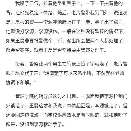
我叹了口气，拉着他坐到凳子上，一下一下拍着他的
背，让他先稳定下情绪。随后，老片警带我到门外，说这次
是王磊报的警——李源冲他脸上打了一拳，鼻子出了点血，
他倒没打李源，李源没伤。一般在这种没有监控的情况下，
如果王磊非要报警做个了断，派出所会把两个人都处理了，
都会留案底，就看王磊是否坚持要由警察处理了。
接着，警察让两个男生在笔录上签了字就走了，老片警
跟王磊交代了声：“想清楚了可以来派出所，不然就在老师
协调下和解。”
管理学院的辅导员这时才出现，一露面就把李源拉到门
外谈话了。王磊这才和我说，事情起因是，李源搬走了，但
还要回这边洗澡，而学校供应热水是有时限的，就和他吵了
起来，没想到李源就动手了。