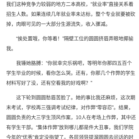
我们这种竞争力较弱的地方二本高校，“就业率”直接关系着
招生人数。如果连续几年就业率未达标，整个专业就要被砍
掉，肉眼可见的一大部分生源流失，收入骤减。
“挨处置哦，你等着！”隔壁工位的圆圆挤眉弄眼地揶揄
我。
我锤她胳膊：“你就幸灾乐祸吧，等明年你那四五百个
学生毕业的时候，看你怎么哭。还有，你那几个作弊的学生
材料写好了没，还有空看我的好戏啊？”
这下轮到圆圆愁眉苦脸了。她的事比我还麻烦，这次期
末考试，学校再三强调考试纪律，对作弊“零容忍”。结果，
圆圆负责的大三学生顶风作案，10人在考场上作弊，其中还
有学生干部。“集体作弊”放到哪儿都是件大丑事，我们学院
今年的“优秀”肯定没指望了。各层领导提溜圆圆去问话的时