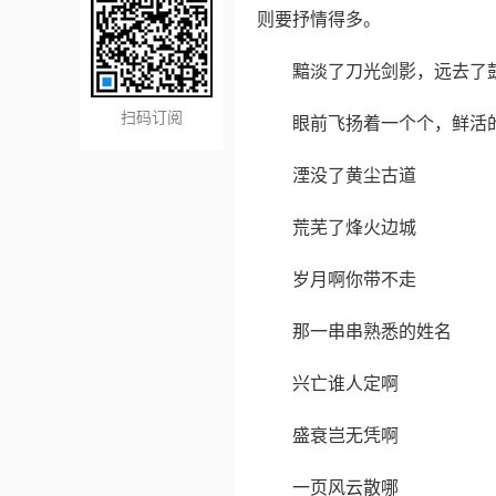
则要抒情得多。
黯淡了刀光剑影，远去了
扫码订阅
眼前飞扬着一个个，鲜活
湮没了黄尘古道
荒芜了烽火边城
岁月啊你带不走
那一串串熟悉的姓名
兴亡谁人定啊
盛衰岂无凭啊
一页风云散哪