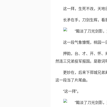
这一拜，生死不改，天地
长矛在手，刀剑生辉，看
这一段气象慷慨，桃园一
押韵，台、才、开、怀、
然连三兄弟投军报国。是歌词
更妙在，后来下邳城兄弟
这一段当了片尾曲。
“这一拜”。