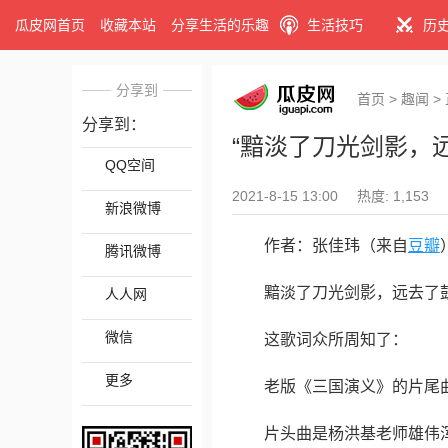
瓜皮网首页
收藏本站
分享生活的乐趣
生活技巧
历
分享到
首页
>
趣闻
>
分享到：
“黯淡了刀光剑影，
QQ空间
2021-8-15 13:00
热度: 1,153
新浪微博
作者：张佳玮（来自
豆瓣
腾讯微博
黯淡了刀光剑影，远去了
人人网
微信
这歌词众所周知了：
更多
老版《三国演义》的片尾
片头曲是杨洪基老师雄伟