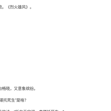
歌。《烈火雄风》。
。
。
。
。
。
。
白畅晓，又意象缤纷。
堪托死生”是啥？