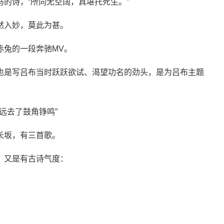
的诗，“所向无空阔，真堪托死生。”
然入妙，莫此为甚。
赤兔的一段奔驰MV。
也是写吕布当时跃跃欲试、渴望功名的劲头，是为吕布主题
长坂，有三首歌。
，又是有古诗气度：