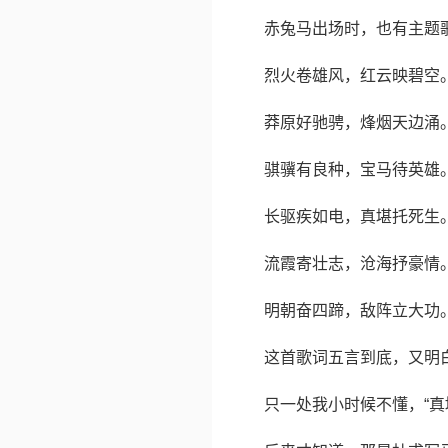
赤兔马出场时，也有主题
烈火卷雄风，红云映碧空
莽原好驰骋，烽烟天边涌
骐骥有良种，宝马待英雄
长驱疾如电，真堪托死生
流霞寄壮志，沧海抒豪情
明朝奋四蹄，敌阵立大功
这首歌词五言到底，又明
只一处我小时候不懂，“真