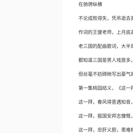
在驰骋纵横
不论成败得失，凭吊逝去
作词的王健老师，上月底逝
老三国的配曲歌词，大半
都知道三国是男人戏居多
但丝毫不妨碍她写出豪气
第一集桃园结义，《这一
这一拜，春风得意遇知音
这一拜，报国安邦志慷慨
这一拜，忠肝义胆，患难