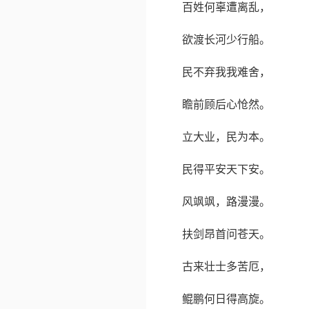
百姓何辜遭离乱，
欲渡长河少行船。
民不弃我我难舍，
瞻前顾后心怆然。
立大业，民为本。
民得平安天下安。
风飒飒，路漫漫。
扶剑昂首问苍天。
古来壮士多苦厄，
鲲鹏何日得高旋。