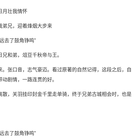
日月壮我情怀
我弟兄，迎着烽烟大步来
日兄和弟，俎豆千秋帝与王。
来。张口音，志气豪迈。看过原著的自然记得，这段之后，自
带动剧情，一路连贯的好。
离散，关羽挂印封金千里走单骑，终于兄弟古城相会时，也是