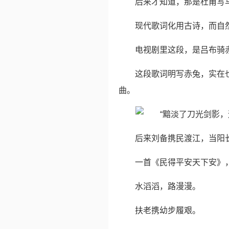
后来才知道，那是杜甫写马
现代歌词化用古诗，而自
电视剧里这段，是吕布骑
这段歌词明写赤兔，实在
曲。
后来刘备携民渡江，当阳
一首《民得平安天下安》
水滔滔，路漫漫。
扶老携幼步履艰。