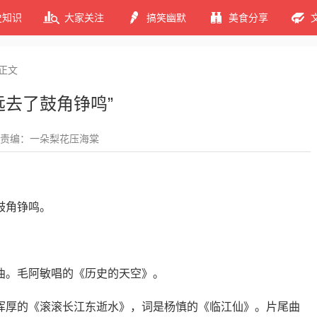
史知识
大家关注
搞笑幽默
美食分享
正文
远去了鼓角铮鸣”
责编：一朵梨花压海棠
）
鼓角铮鸣。
曲。毛阿敏唱的《历史的天空》。
浑厚的《滚滚长江东逝水》，词是杨慎的《临江仙》。片尾曲