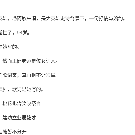
英雄。毛阿敏来唱，是大英雄史诗背景下，一份抒情与婉约。
世了，93岁。
是她写的。
，然而王健老师是位女词人。
的歌词来，真巾帼不让须眉。
拜》，歌词是她写的。
，桃花也含笑映祭台
，建功立业展雄才
相随誓不分开